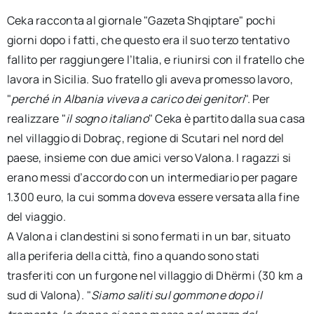
Ceka racconta al giornale "Gazeta Shqiptare" pochi
giorni dopo i fatti, che questo era il suo terzo tentativo
fallito per raggiungere l’Italia, e riunirsi con il fratello che
lavora in Sicilia. Suo fratello gli aveva promesso lavoro,
"
perché in Albania viveva a carico dei genitori
". Per
realizzare "
il sogno italiano
" Ceka è partito dalla sua casa
nel villaggio di Dobraç, regione di Scutari nel nord del
paese, insieme con due amici verso Valona. I ragazzi si
erano messi d’accordo con un intermediario per pagare
1.300 euro, la cui somma doveva essere versata alla fine
del viaggio.
A Valona i clandestini si sono fermati in un bar, situato
alla periferia della città, fino a quando sono stati
trasferiti con un furgone nel villaggio di Dhërmi (30 km a
sud di Valona). "
Siamo saliti sul gommone dopo il