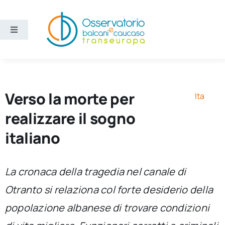
Salta
al
contenuto
Toggle
Navigation
Aree
Temi
Verso la morte per
Ita
realizzare il sogno
Ricerca e divulgazione
italiano
Sezioni
La cronaca della tragedia nel canale di
Otranto si relaziona col forte desiderio della
Chi siamo
popolazione albanese di trovare condizioni
Cerca