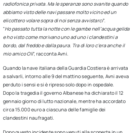
radiofonica privata. Ma le speranze sono svanite quando
abbiamo visto delle navi passare molto vicino ed un
elicottero volare sopra di noi senza avvistarci
".
"
Ho passato tutta la notte con le gambe nell’acqua gelida
e ho visto come morivano uno ad uno i clandestini a
bordo, dal freddo e dalla paura. Tra di loro c’era anche il
mio amico Oli
", racconta Avni.
Quando la nave italiana della Guardia Costiera è arrivata
a salvarli, intorno alle 9 del mattino seguente, Avni aveva
perduto i sensi e si è ripreso solo dopo in ospedale.
Dopo la tragedia il governo Albanese ha dichiarato il 12
gennaio giorno di lutto nazionale, mentre ha accordato
circa 15.000 euro a ciascuna delle famiglie dei
clandestini naufragati.
Dopo questo incidente sono venuti alla scoperta in un