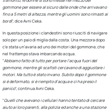
tramonto, le donne si sono messe nel mezzo del
gommone per essere al sicuro dalle onde che arrivavano
fino a 5 metri di altezza, mentre gli uomini sono rimasti ai
bordi
", dice Avni Ceka.
In questa posizione i clandestini sono riusciti di navigare
solo per un paio di miglia dalla costa. Una mezzora dopo
c’e stata un’avaria ad uno dei motori del gommone, che
nel frattempo stava imbarcando acqua.
"
Abbiamo fatto di tutto per portare l’acqua fuori del
gommone, mentre gli scafisti cercavano di aggiustare i
motori. Ma tutto è stato invano. Subito dopo il gommone
si è deformato, si è riempito d’acqua e ci ha preso il
panico
", continua Avni Ceka.
"
Quelli che avevano i cellulari hanno tentato di cercare
aiuto ai loro parenti, alla polizia ed anche a una stazione