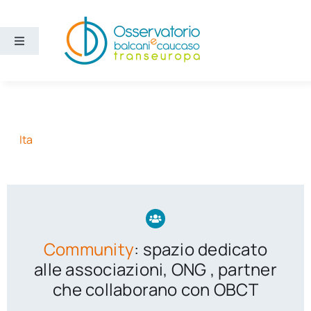
Salta
al
contenuto
Toggle
Navigation
Aree
Temi
Ita
Ricerca e divulgazione
Sezioni
Community
: spazio dedicato
Chi siamo
alle associazioni, ONG , partner
che collaborano con OBCT
Cerca