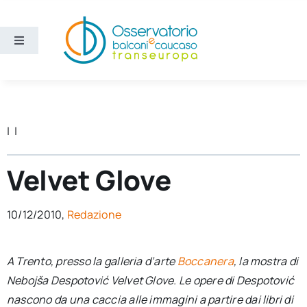
Salta
al
contenuto
Toggle
Navigation
Aree
Temi
| |
Ricerca e divulgazione
Velvet Glove
Sezioni
10/12/2010,
Redazione
Chi siamo
A Trento, presso la galleria d’arte
Boccanera
, la mostra di
Nebojša Despotović
Velvet Glove
. Le opere di Despotović
Cerca
nascono da una caccia alle immagini a partire dai libri di