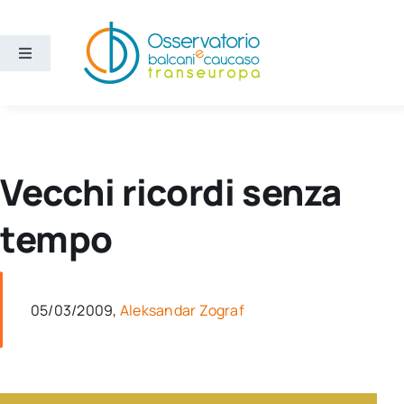
Salta
al
contenuto
Toggle
Navigation
Aree
Temi
Vecchi ricordi senza
Ricerca e divulgazione
tempo
Sezioni
05/03/2009,
Aleksandar Zograf
Chi siamo
Cerca