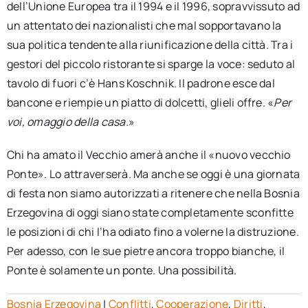
dell’Unione Europea tra il 1994 e il 1996, sopravvissuto ad
un attentato dei nazionalisti che mal sopportavano la
sua politica tendente alla riunificazione della città. Tra i
gestori del piccolo ristorante si sparge la voce: seduto al
tavolo di fuori c’è Hans Koschnik. Il padrone esce dal
bancone e riempie un piatto di dolcetti, glieli offre. «
Per
voi, omaggio della casa.
»
Chi ha amato il Vecchio amerà anche il «nuovo vecchio
Ponte». Lo attraverserà. Ma anche se oggi è una giornata
di festa non siamo autorizzati a ritenere che nella Bosnia
Erzegovina di oggi siano state completamente sconfitte
le posizioni di chi l’ha odiato fino a volerne la distruzione.
Per adesso, con le sue pietre ancora troppo bianche, il
Ponte è solamente un ponte. Una possibilità.
Bosnia Erzegovina
|
Conflitti
,
Cooperazione
,
Diritti
,