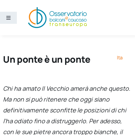
Salta
al
contenuto
Toggle
Navigation
Aree
Temi
Un ponte è un ponte
Ita
Ricerca e divulgazione
Chi ha amato Il Vecchio amerà anche questo.
Sezioni
Ma non si può ritenere che oggi siano
definitivamente sconfitte le posizioni di chi
Chi siamo
l’ha odiato fino a distruggerlo. Per adesso,
Cerca
con le sue pietre ancora troppo bianche, il