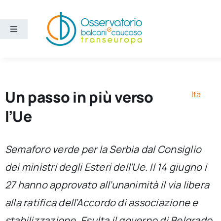
Salta
al
contenuto
Toggle
Navigation
Aree
Temi
Un passo in più verso
Ita
l’Ue
Ricerca e divulgazione
Semaforo verde per la Serbia dal Consiglio
Sezioni
dei ministri degli Esteri dell’Ue. Il 14 giugno i
27 hanno approvato all’unanimità il via libera
Chi siamo
alla ratifica dell’Accordo di associazione e
Cerca
stabilizzazione. Esulta il governo di Belgrado,