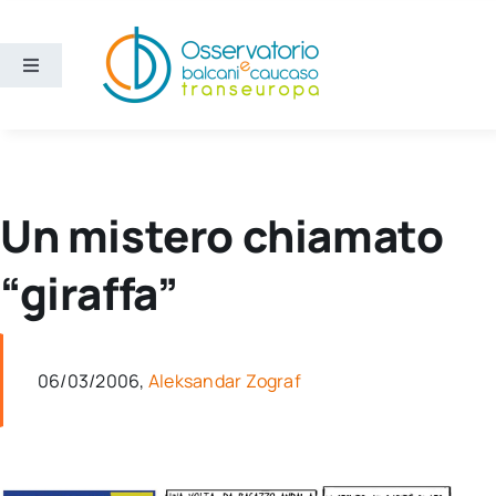
Salta
al
contenuto
Toggle
Navigation
Aree
Temi
Un mistero chiamato
Ricerca e divulgazione
“giraffa”
Sezioni
06/03/2006,
Aleksandar Zograf
Chi siamo
Cerca