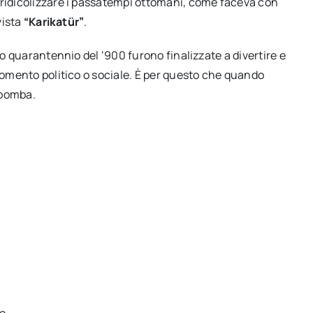
 ridicolizzare i passatempi ottomani, come faceva con
vista
“Karikatür”
.
mo quarantennio del ‘900 furono finalizzate a divertire e
rgomento politico o sociale. È per questo che quando
a bomba.
io