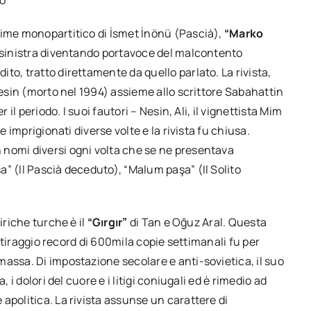
gime monopartitico di İsmet İnönü (Pascià),
“Marko
i sinistra diventando portavoce del malcontento
to, tratto direttamente da quello parlato. La rivista,
Nesin (morto nel 1994) assieme allo scrittore Sabahattin
 il periodo. I suoi fautori – Nesin, Ali, il vignettista Mim
e imprigionati diverse volte e la rivista fu chiusa.
 nomi diversi ogni volta che se ne presentava
” (Il Pascià deceduto), “Malum paşa” (Il Solito
.
iriche turche è il
“Gırgır”
di Tan e Oğuz Aral. Questa
o tiraggio record di 600mila copie settimanali fu per
assa. Di impostazione secolare e anti-sovietica, il suo
 i dolori del cuore e i litigi coniugali ed è rimedio ad
apolitica. La rivista assunse un carattere di