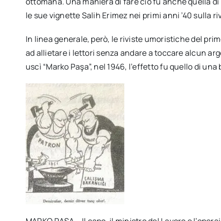
ottomana. Una maniera di fare ciò fu anche quella di
le sue vignette Salih Erimez nei primi anni ’40 sulla ri
In linea generale, però, le riviste umoristiche del pri
ad allietare i lettori senza andare a toccare alcun a
uscì “Marko Paşa”, nel 1946, l’effetto fu quello di un
MARKO PAŞA – Il capo, il ministro del Lavoro e l’opera