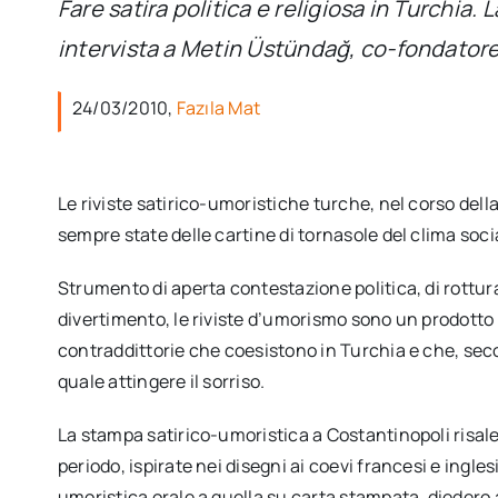
Fare satira politica e religiosa in Turchia. 
intervista a Metin Üstündağ, co-fondatore
24/03/2010,
Fazıla Mat
Le riviste satirico-umoristiche turche, nel corso del
sempre state delle cartine di tornasole del clima socia
Strumento di aperta contestazione politica, di rottura
divertimento, le riviste d’umorismo sono un prodotto e
contraddittorie che coesistono in Turchia e che, sec
quale attingere il sorriso.
La stampa satirico-umoristica a Costantinopoli risale 
periodo, ispirate nei disegni ai coevi francesi e ingle
umoristica orale a quella su carta stampata, diedero 