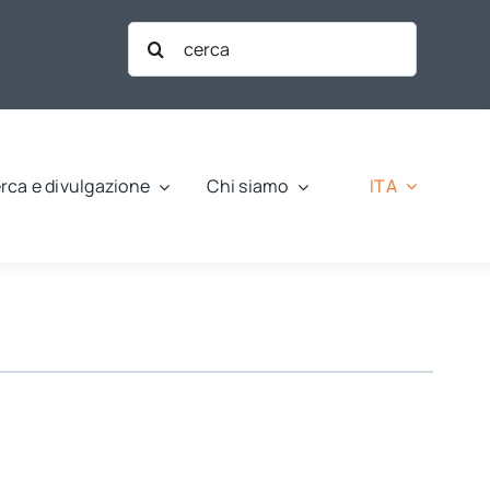
Cerca
per:
ITA
rca e divulgazione
Chi siamo