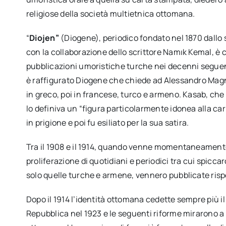
religiose della società multietnica ottomana.
“
Diojen”
(Diogene), periodico fondato nel 1870 dallo
con la collaborazione dello scrittore Namık Kemal, è c
pubblicazioni umoristiche turche nei decenni seguent
è raffigurato Diogene che chiede ad Alessandro Magno d
in greco, poi in francese, turco e armeno. Kasab, che 
lo definiva un “figura particolarmente idonea alla ca
in prigione e poi fu esiliato per la sua satira.
Tra il 1908 e il 1914, quando venne momentaneamente r
proliferazione di quotidiani e periodici tra cui spicc
solo quelle turche e armene, vennero pubblicate risp
Dopo il 1914 l’identità ottomana cedette sempre più i
Repubblica nel 1923 e le seguenti riforme mirarono a 