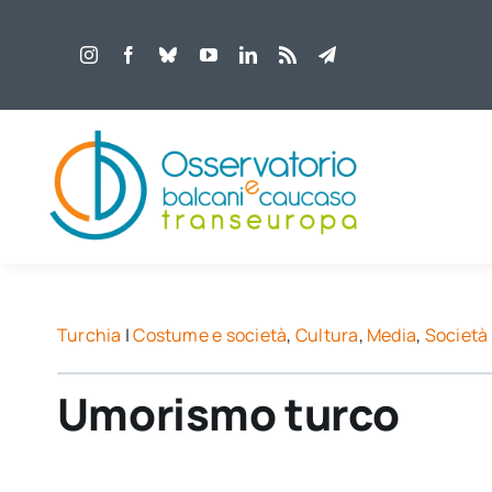
Salta
al
contenuto
Turchia
|
Costume e società
,
Cultura
,
Media
,
Società 
Umorismo turco