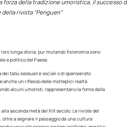
La forza della tradizione umoristica, il successo d
 della rivista “Penguen”
la loro lunga storia, pur mutando fisionomia sono
le e politico del Paese.
 dei tabù sessuali e sociali o di spensierato
 anche un riflesso delle molteplici realtà
ondo alcuni umoristi, rappresentano la fonte dalla
alla seconda metà del XIX secolo. Le riviste del
si, oltre a segnare il passaggio da una cultura
anche voce alle preoccupazioni politiche, morali e