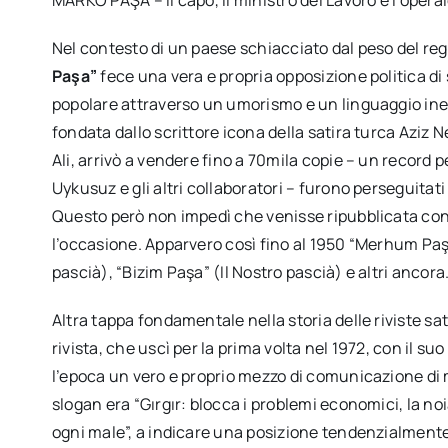
Nel contesto di un paese schiacciato dal peso del re
Paşa”
fece una vera e propria opposizione politica d
popolare attraverso un umorismo e un linguaggio inedi
fondata dallo scrittore icona della satira turca Aziz 
Ali, arrivò a vendere fino a 70mila copie – un record per
Uykusuz e gli altri collaboratori – furono perseguitati 
Questo però non impedì che venisse ripubblicata con
l’occasione. Apparvero così fino al 1950 “Merhum Paşa
pascià), “Bizim Paşa” (Il Nostro pascià) e altri ancora
Altra tappa fondamentale nella storia delle riviste sat
rivista, che uscì per la prima volta nel 1972, con il su
l’epoca un vero e proprio mezzo di comunicazione di m
slogan era “Gırgır: blocca i problemi economici, la noia,
ogni male”, a indicare una posizione tendenzialmente 