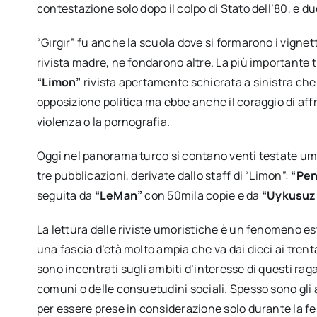
contestazione solo dopo il colpo di Stato dell’80, e d
“Gırgır” fu anche la scuola dove si formarono i vignett
rivista madre, ne fondarono altre. La più importante t
“Limon”
rivista apertamente schierata a sinistra che
opposizione politica ma ebbe anche il coraggio di aff
violenza o la pornografia.
Oggi nel panorama turco si contano venti testate umo
tre pubblicazioni, derivate dallo staff di “Limon”:
“Pe
seguita da
“LeMan”
con 50mila copie e da
“Uykusuz
La lettura delle riviste umoristiche è un fenomeno e
una fascia d’età molto ampia che va dai dieci ai tren
sono incentrati sugli ambiti d’interesse di questi raga
comuni o delle consuetudini sociali. Spesso sono gli
per essere prese in considerazione solo durante la fes