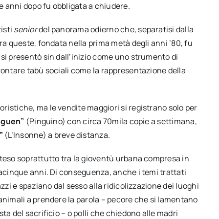
ue anni dopo fu obbligata a chiudere.
isti
senior
del panorama odierno che, separatisi dalla
ra queste, fondata nella prima metà degli anni ’80, fu
 si presentò sin dall’inizio come uno strumento di
rontare tabù sociali come la rappresentazione della
ristiche, ma le vendite maggiori si registrano solo per
nguen”
(Pinguino) con circa 70mila copie a settimana,
”
(L’Insonne) a breve distanza.
steso soprattutto tra la gioventù urbana compresa in
tacinque anni. Di conseguenza, anche i temi trattati
zzi e spaziano dal sesso alla ridicolizzazione dei luoghi
 animali a prendere la parola – pecore che si lamentano
ta del sacrificio – o polli che chiedono alle madri