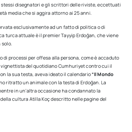
tessi disegnatori e gli scrittori delle riviste, eccettuati
età media che si aggira attorno ai 25 anni.
ervata esclusivamente ad un fatto di politica o di
ca turca attuale è il premier Tayyip Erdoğan, che viene
 solo.
vvio di processi per offesa alla persona, come è accaduto
n vignettista del quotidiano Cumhuriyet contro cui il
on la sua testa, aveva ideato il calendario
“Il Mondo
vano ritratto un animale con la testa di Erdoğan. La
 mentre in un’altra occasione ha condannato la
 della cultura Atilla Koç descritto nelle pagine del