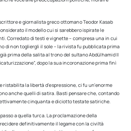
 scrittore e giornalista greco ottomano Teodor Kasab
onsiderato il modello cui si sarebbero ispirate le
i. Corredato di testi e vignette – compresa una in cui
i non togliergli il sole – la rivista fu pubblicata prima
già prima della salita al trono del sultano Abdülhamid II
ricaturizzazione”, dopo la sua incoronazione prima finì
istabilita la libertà d’espressione, ci fu un’enorme
arono anche quelli di satira. Basti pensare che, contando
ettivamente cinquanta e diciotto testate satiriche.
l passo a quella turca. La proclamazione della
recidere definitivamente il legame con la civiltà