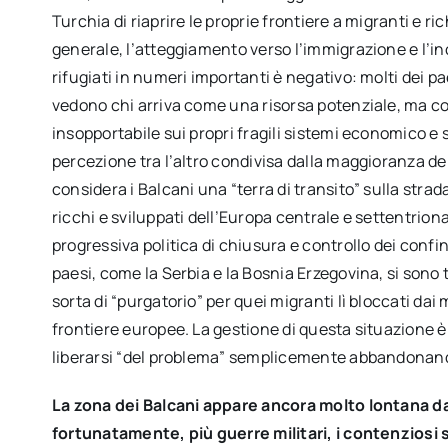
Turchia di riaprire le proprie frontiere a migranti e ric
generale, l’atteggiamento verso l’immigrazione e l’in
rifugiati in numeri importanti è negativo: molti dei p
vedono chi arriva come una risorsa potenziale, ma 
insopportabile sui propri fragili sistemi economico e 
percezione tra l’altro condivisa dalla maggioranza de
considera i Balcani una “terra di transito” sulla strada
ricchi e sviluppati dell’Europa centrale e settentriona
progressiva politica di chiusura e controllo dei confin
paesi, come la Serbia e la Bosnia Erzegovina, si sono 
sorta di “purgatorio” per quei migranti lì bloccati dai 
frontiere europee. La gestione di questa situazione è
liberarsi “del problema” semplicemente abbandonando 
La zona dei Balcani appare ancora molto lontana d
fortunatamente, più guerre militari, i contenziosi s