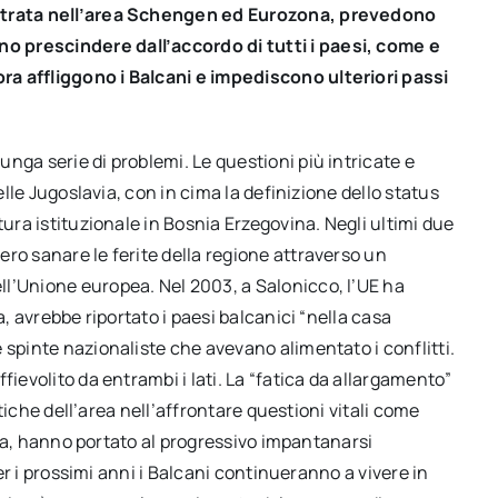
entrata nell’area Schengen ed Eurozona, prevedono
 prescindere dall’accordo di tutti i paesi, come e
a affliggono i Balcani e impediscono ulteriori passi
nga serie di problemi. Le questioni più intricate e
elle Jugoslavia, con in cima la definizione dello status
tura istituzionale in Bosnia Erzegovina. Negli ultimi due
ro sanare le ferite della regione attraverso un
l’Unione europea. Nel 2003, a Salonicco, l’UE ha
a, avrebbe riportato i paesi balcanici “nella casa
 spinte nazionaliste che avevano alimentato i conflitti.
fievolito da entrambi i lati. La “fatica da allargamento”
litiche dell’area nell’affrontare questioni vitali come
ltra, hanno portato al progressivo impantanarsi
per i prossimi anni i Balcani continueranno a vivere in