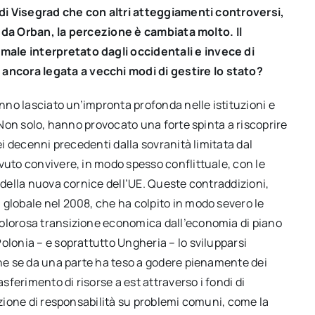
o di Visegrad che con altri atteggiamenti controversi,
ti da Orban, la percezione è cambiata molto. Il
ale interpretato dagli occidentali e invece di
ncora legata a vecchi modi di gestire lo stato?
anno lasciato un’impronta profonda nelle istituzioni e
. Non solo, hanno provocato una forte spinta a riscoprire
ei decenni precedenti dalla sovranità limitata dal
vuto convivere, in modo spesso conflittuale, con le
o della nuova cornice dell’UE. Queste contraddizioni,
 globale nel 2008, che ha colpito in modo severo le
dolorosa transizione economica dall’economia di piano
olonia – e soprattutto Ungheria – lo svilupparsi
che se da una parte ha teso a godere pienamente dei
ferimento di risorse a est attraverso i fondi di
unzione di responsabilità su problemi comuni, come la