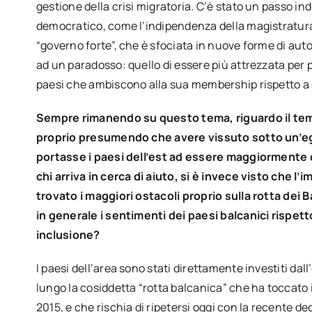
gestione della crisi migratoria. C’è stato un passo in
democratico, come l’indipendenza della magistratura e
“governo forte”, che è sfociata in nuove forme di aut
ad un paradosso: quello di essere più attrezzata per 
paesi che ambiscono alla sua membership rispetto a qu
Sempre rimanendo su questo tema, riguardo il te
proprio presumendo che avere vissuto sotto un’e
portasse i paesi dell’est ad essere maggiormente 
chi arriva in cerca di aiuto, si è invece visto che l
trovato i maggiori ostacoli proprio sulla rotta dei 
in generale i sentimenti dei paesi balcanici rispet
inclusione?
I paesi dell’area sono stati direttamente investiti dal
lungo la cosiddetta “rotta balcanica” che ha toccato i
2015, e che rischia di ripetersi oggi con la recente de