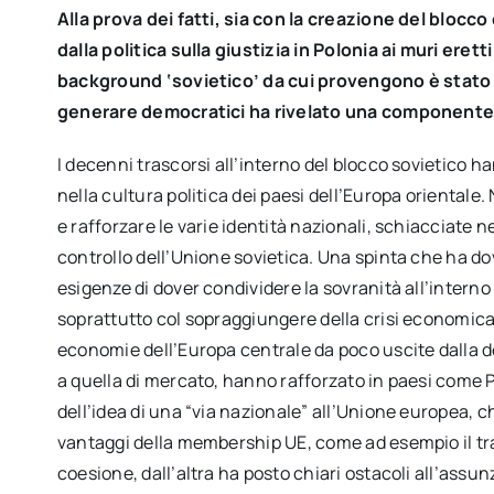
Alla prova dei fatti, sia con la creazione del blocc
dalla politica sulla giustizia in Polonia ai muri eret
background ‘sovietico’ da cui provengono è stato m
generare democratici ha rivelato una componente a
I decenni trascorsi all’interno del blocco sovietico h
nella cultura politica dei paesi dell’Europa orientale
e rafforzare le varie identità nazionali, schiacciate n
controllo dell’Unione sovietica. Una spinta che ha do
esigenze di dover condividere la sovranità all’intern
soprattutto col sopraggiungere della crisi economica
economie dell’Europa centrale da poco uscite dalla 
a quella di mercato, hanno rafforzato in paesi come P
dell’idea di una “via nazionale” all’Unione europea, 
vantaggi della membership UE, come ad esempio il tras
coesione, dall’altra ha posto chiari ostacoli all’ass