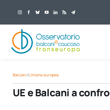
Salta
al
contenuto
Balcani
|
Unione europea
UE e Balcani a confr