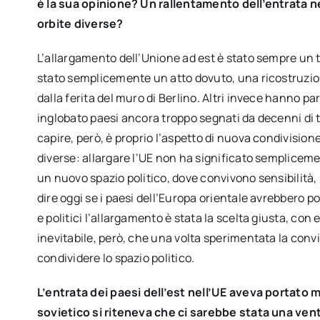
è la sua opinione? Un rallentamento dell’entrata ne
orbite diverse?
L’allargamento dell’Unione ad est è stato sempre un t
stato semplicemente un atto dovuto, una ricostruzio
dalla ferita del muro di Berlino. Altri invece hanno pa
inglobato paesi ancora troppo segnati da decenni di t
capire, però, è proprio l’aspetto di nuova condivisione
diverse: allargare l’UE non ha significato sempliceme
un nuovo spazio politico, dove convivono sensibilità, st
dire oggi se i paesi dell’Europa orientale avrebbero po
e politici l’allargamento è stata la scelta giusta, con eff
inevitabile, però, che una volta sperimentata la convi
condividere lo spazio politico.
L’entrata dei paesi dell’est nell’UE aveva portato
sovietico si riteneva che ci sarebbe stata una ve