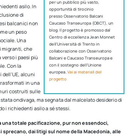
per un pubblico più vasto,
hiedenti asilo. In
opportunità di tirocinio
clusione di
presso Osservatorio Balcani
aesi balcanici non
Caucaso Transeuropa (OBCT), un
blog. Il progetto è promosso dal
come un peso
Centro di eccellenza Jean Monnet
sociale. Una
dell’Università di Trento in
i migranti, che
collaborazione con Osservatorio
 verso i paesi più
Balcani e Caucaso Transeuropa e
con il sostegno dell’Unione
le. Con la
europea.
Vai ai materiali del
i dell’UE, alcuni
progetto
trasformati in una
muri costruiti sulle
 stata ondivaga, ma segnata dal malcelato desiderio di
i richiedenti asilo a sé stessi.
a una totale pacificazione, pur non essendoci,
i sprecano, dai litigi sul nome della Macedonia, alle