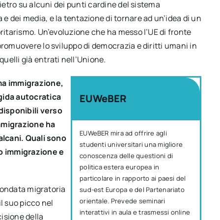
dietro su alcuni dei punti cardine del sistema
 dei media, e la tentazione di tornare ad un’idea di un
oritarismo. Un’evoluzione che ha messo l’UE di fronte
promuovere lo sviluppo di democrazia e diritti umani in
elli già entrati nell’Unione.
ma immigrazione,
gida autocratica
EUWeBER
disponibili verso
’immigrazione ha
EUWeBER mira ad offrire agli
Balcani. Quali sono
studenti universitari una migliore
to immigrazione e
conoscenza delle questioni di
politica estera europea in
particolare in rapporto ai paesi del
l’ondata migratoria
sud-est Europa e del Partenariato
orientale. Prevede seminari
l suo picco nel
interattivi in aula e trasmessi online
cisione della