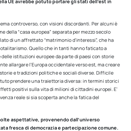
lla UE avrebbe potuto portare gli stati dell’est in
ema controverso, con visioni discordanti. Per alcuni è
ne della “casa europea” separata per mezzo secolo
rlato di un affrettato “matrimonio d’interessi”, che ha
otalitarismo. Quello che in tanti hanno faticato a
 delle istituzioni europee da parte di paesi con storie
nte allargare l’Europa occidentale verso est, ma creare
orie e tradizioni politiche e sociali diverse. Difficile
tuto prendere una traiettoria diversa: in termini storici
etti positivi sulla vita di milioni di cittadini europei. E’
venza reale si sia scoperta anche la fatica del
 molte aspettative, provenendo dall’universo
ntata fresca di democrazia e partecipazione comune.