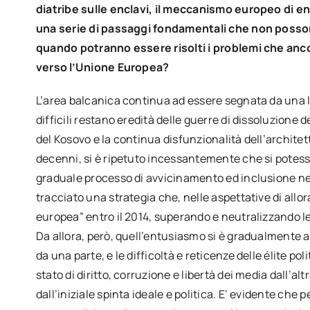
diatribe sulle enclavi, il meccanismo europeo di 
una serie di passaggi fondamentali che non possono
quando potranno essere risolti i problemi che ancor
verso l’Unione Europea?
L’area balcanica continua ad essere segnata da una lu
difficili restano eredità delle guerre di dissoluzione d
del Kosovo e la continua disfunzionalità dell’architet
decenni, si è ripetuto incessantemente che si potesse
graduale processo di avvicinamento ed inclusione nel
tracciato una strategia che, nelle aspettative di allor
europea” entro il 2014, superando e neutralizzando le
Da allora, però, quell’entusiasmo si è gradualmente af
da una parte, e le difficoltà e reticenze delle élite po
stato di diritto, corruzione e libertà dei media dall’a
dall’iniziale spinta ideale e politica. E’ evidente che 