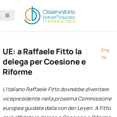
Salta
al
contenuto
Toggle
Navigation
Aree
Temi
UE: a Raffaele Fitto la
Eng
Ita
delega per Coesione e
Ricerca e divulgazione
Riforme
Sezioni
L’italiano Raffaele Fitto dovrebbe diventare
vicepresidente nella prossima Commissione
Chi siamo
europea guidata dalla von der Leyen. A Fitto
Cerca