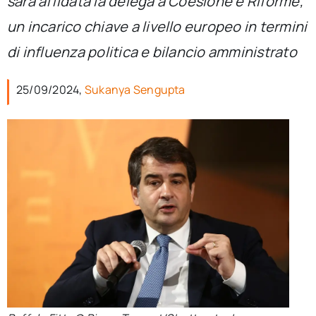
sarà affidata la delega a Coesione e Riforme,
per:
un incarico chiave a livello europeo in termini
Newsletter
di influenza politica e bilancio amministrato
25/09/2024,
Sukanya Sengupta
Ita