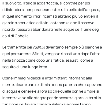
il suo volto. Il telo si accartoccia, si contrae per poi
ridistendersi temporaneamente sulla pelle dell’acqua e,
in quel momento i fiori ricamati abitano più volentieri il
giardino acquatico ed io in lontananza che li osservo,
ricordo i tessuti abbandonati nelle acque del fiume degli
abiti di Ophelia.
Le trame fitte dei
rusniki
diventano sempre più bianche a
quel percuotere. Sfiniti, vengono riposti uno dopo l’altro
nella tinozza come dopo una fatica, esausti, come a
seguito di una lunga lotta.
Come immagini deboli e intermittenti ritornano alla
mente alcune parole di mia nonna paterna che sapevano
di acqua e cenere e allora so che quelle donne umbre si
incontravano allo stagno per rinnovare a giorni alterni la
funzione del lavare come fa Valenka e come fanno