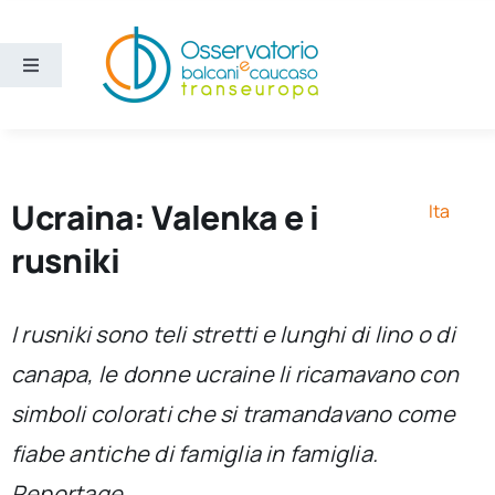
Salta
al
contenuto
Toggle
Navigation
Aree
Temi
Ucraina: Valenka e i
Ita
rusniki
Ricerca e divulgazione
I
rusniki
sono teli stretti e lunghi di lino o di
Sezioni
canapa, le donne ucraine li ricamavano con
simboli colorati che si tramandavano come
Chi siamo
fiabe antiche di famiglia in famiglia.
Cerca
Reportage