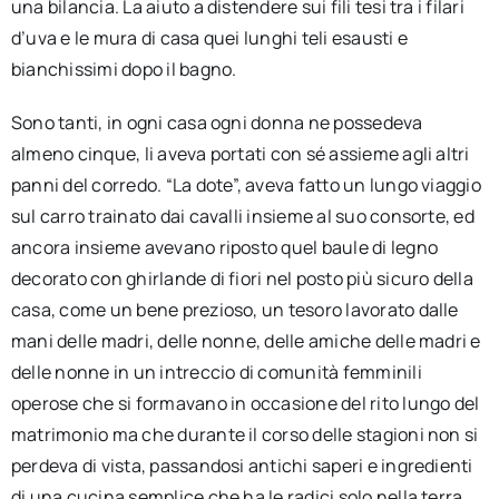
una bilancia. La aiuto a distendere sui fili tesi tra i filari
d’uva e le mura di casa quei lunghi teli esausti e
bianchissimi dopo il bagno.
Sono tanti, in ogni casa ogni donna ne possedeva
almeno cinque, li aveva portati con sé assieme agli altri
panni del corredo. “La dote”, aveva fatto un lungo viaggio
sul carro trainato dai cavalli insieme al suo consorte, ed
ancora insieme avevano riposto quel baule di legno
decorato con ghirlande di fiori nel posto più sicuro della
casa, come un bene prezioso, un tesoro lavorato dalle
mani delle madri, delle nonne, delle amiche delle madri e
delle nonne in un intreccio di comunità femminili
operose che si formavano in occasione del rito lungo del
matrimonio ma che durante il corso delle stagioni non si
perdeva di vista, passandosi antichi saperi e ingredienti
di una cucina semplice che ha le radici solo nella terra.