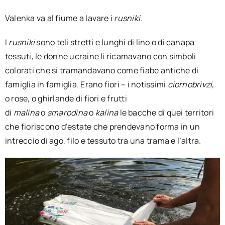
Valenka va al fiume a lavare i
rusniki
.
I
rusniki
sono teli stretti e lunghi di lino o di canapa
tessuti, le donne ucraine li ricamavano con simboli
colorati che si tramandavano come fiabe antiche di
famiglia in famiglia. Erano fiori – i notissimi
ciornobrivzi
,
o rose, o ghirlande di fiori e frutti
di
malina
o
smarodina
o
kalina
le bacche di quei territori
che fioriscono d’estate che prendevano forma in un
intreccio di ago, filo e tessuto tra una trama e l’altra.