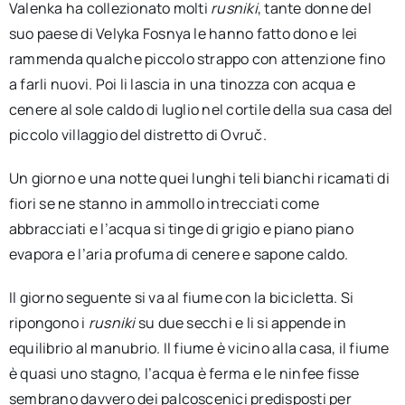
Valenka ha collezionato molti
rusniki
, tante donne del
suo paese di Velyka Fosnya le hanno fatto dono e lei
rammenda qualche piccolo strappo con attenzione fino
a farli nuovi. Poi li lascia in una tinozza con acqua e
cenere al sole caldo di luglio nel cortile della sua casa del
piccolo villaggio del distretto di Ovruč.
Un giorno e una notte quei lunghi teli bianchi ricamati di
fiori se ne stanno in ammollo intrecciati come
abbracciati e l’acqua si tinge di grigio e piano piano
evapora e l’aria profuma di cenere e sapone caldo.
Il giorno seguente si va al fiume con la bicicletta. Si
ripongono i
rusniki
su due secchi e li si appende in
equilibrio al manubrio. Il fiume è vicino alla casa, il fiume
è quasi uno stagno, l’acqua è ferma e le ninfee fisse
sembrano davvero dei palcoscenici predisposti per