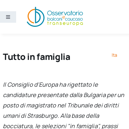
Salta
al
contenuto
Toggle
Navigation
Aree
Temi
Tutto in famiglia
Ita
Ricerca e divulgazione
Il Consiglio d’Europa ha rigettato le
Sezioni
candidature presentate dalla Bulgaria per un
posto di magistrato nel Tribunale dei diritti
Chi siamo
umani di Strasburgo. Alla base della
Cerca
bocciatura, le selezioni "in famiglia", prassi