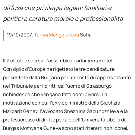
per:
diffusa che privilegia legami familiari e
politici a caratura morale e professionalità
Newsletter
19/10/2007,
Tanya Mangalakova
Sofia
Ita
Il 2 ottobre scorso, l’assemblea parlamentare del
Consiglio d’Europa ha rigettato le tre candidature
presentate dalla Bulgaria per un posto di rappresentante
nel Tribunale per i diritti dell’uomo di Strasburgo,
richiedendo che vengano fatti nomi diversi. La
motivazione con cui l’ex vice ministro della Giustizia
Margarit Ganev, l’avvocato Snezhina Sapundzhieva e la
professoressa di diritto penale dell’Università Libera di
Burgas Momyana Guneva sono stati ritenuti non idonei,