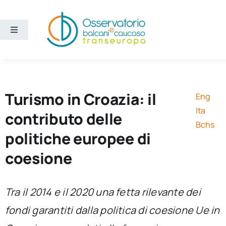
Salta
al
contenuto
Toggle
Navigation
Aree
Temi
Turismo in Croazia: il
Eng
Ita
contributo delle
Ricerca e divulgazione
Bchs
politiche europee di
coesione
Sezioni
Chi siamo
Tra il 2014 e il 2020 una fetta rilevante dei
fondi garantiti dalla politica di coesione Ue in
Cerca