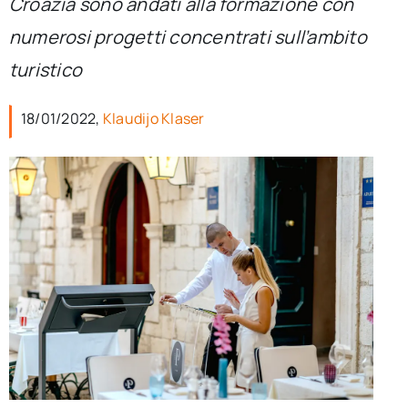
Croazia sono andati alla formazione con
per:
numerosi progetti concentrati sull’ambito
Newsletter
turistico
18/01/2022,
Klaudijo Klaser
Ita