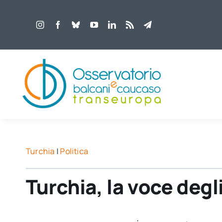
Salta
al
contenuto
Turchia
|
Politica
Turchia, la voce degl