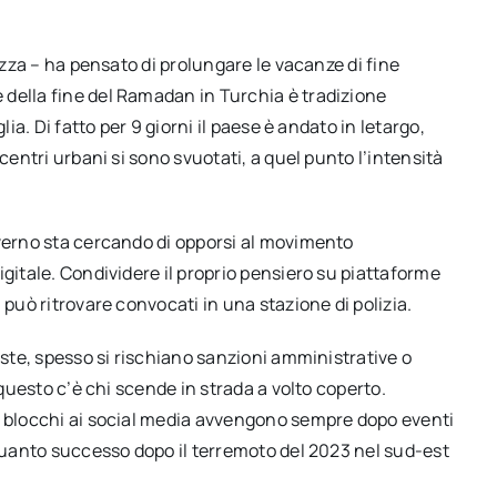
iazza – ha pensato di prolungare le vacanze di fine
della fine del Ramadan in Turchia è tradizione
lia. Di fatto per 9 giorni il paese è andato in letargo,
centri urbani si sono svuotati, a quel punto l’intensità
overno sta cercando di opporsi al movimento
igitale. Condividere il proprio pensiero su piattaforme
 può ritrovare convocati in una stazione di polizia.
este, spesso si rischiano sanzioni amministrative o
 questo c’è chi scende in strada a volto coperto.
e blocchi ai social media avvengono sempre dopo eventi
 quanto successo dopo il terremoto del 2023 nel sud-est