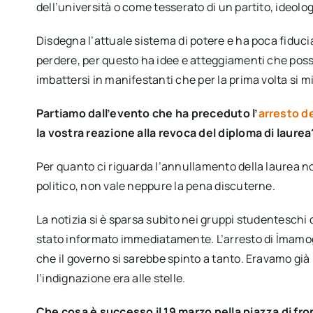
dell’università o come tesserato di un partito, ideolo
Disdegna l’attuale sistema di potere e ha poca fiduci
perdere, per questo ha idee e atteggiamenti che poss
imbattersi in manifestanti che per la prima volta si mi
Partiamo dall’evento che ha preceduto l’
arresto d
la vostra reazione alla revoca del diploma di laurea
Per quanto ci riguarda l’annullamento della laurea non
politico, non vale neppure la pena discuterne.
La notizia si è sparsa subito nei gruppi studenteschi
stato informato immediatamente. L’arresto di İmamo
che il governo si sarebbe spinto a tanto. Eravamo già 
l’indignazione era alle stelle.
Che cosa è successo il 19 marzo nella piazza di fron