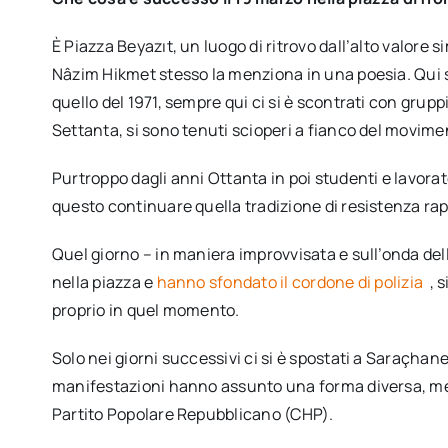
È Piazza Beyazıt, un luogo di ritrovo dall’alto valore 
Nâzim Hikmet stesso la menziona in una poesia. Qui si 
quello del 1971, sempre qui ci si è scontrati con grupp
Settanta, si sono tenuti scioperi a fianco del movim
Purtroppo dagli anni Ottanta in poi studenti e lavorat
questo continuare quella tradizione di resistenza rap
Quel giorno – in maniera improvvisata e sull’onda dell
nella piazza e
hanno sfondato il cordone di polizia
, 
proprio in quel momento.
Solo nei giorni successivi ci si è spostati a Saraçhane,
manifestazioni hanno assunto una forma diversa, men
Partito Popolare Repubblicano (CHP).