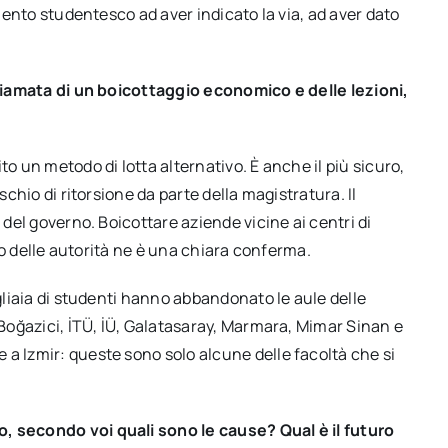
imento studentesco ad aver indicato la via, ad aver dato
 chiamata di un boicottaggio economico e delle lezioni,
to un metodo di lotta alternativo. È anche il più sicuro,
schio di ritorsione da parte della magistratura. Il
 del governo. Boicottare aziende vicine ai centri di
dio delle autorità ne è una chiara conferma.
igliaia di studenti hanno abbandonato le aule delle
 Boğazici, İTÜ, İÜ, Galatasaray, Marmara, Mimar Sinan e
a Izmir: queste sono solo alcune delle facoltà che si
, secondo voi quali sono le cause? Qual è il futuro