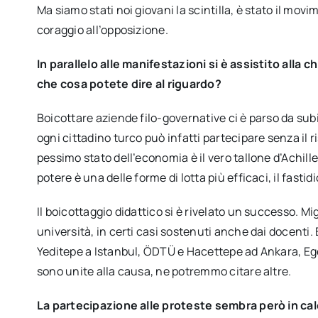
Ma siamo stati noi giovani la scintilla, è stato il mov
coraggio all’opposizione.
In parallelo alle manifestazioni si è assistito alla
che cosa potete dire al riguardo?
Boicottare aziende filo-governative ci è parso da subi
ogni cittadino turco può infatti partecipare senza il ri
pessimo stato dell’economia è il vero tallone d’Achille
potere è una delle forme di lotta più efficaci, il fasti
Il boicottaggio didattico si è rivelato un successo. M
università, in certi casi sostenuti anche dai docenti.
Yeditepe a Istanbul, ÖDTÜ e Hacettepe ad Ankara, Ege 
sono unite alla causa, ne potremmo citare altre.
La partecipazione alle proteste sembra però in calo