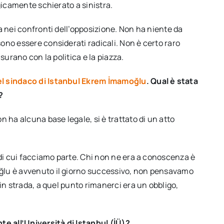
gicamente schierato a sinistra.
a nei confronti dell’opposizione. Non ha niente da
ono essere considerati radicali. Non è certo raro
surano con la politica e la piazza.
el sindaco di Istanbul Ekrem İmamoğlu
. Qual è stata
?
 ha alcuna base legale, si è trattato di un atto
 di cui facciamo parte. Chi non ne era a conoscenza è
ğlu è avvenuto il giorno successivo, non pensavamo
in strada, a quel punto rimanerci era un obbligo,
te all’Università di Istanbul (İÜ)?