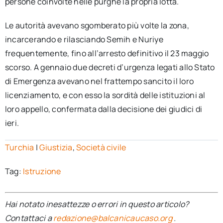
persone coinvolte nelle purghe la propria lotta.
Le autorità avevano sgomberato più volte la zona,
incarcerando e rilasciando Semih e Nuriye
frequentemente, fino all’arresto definitivo il 23 maggio
scorso. A gennaio due decreti d’urgenza legati allo Stato
di Emergenza avevano nel frattempo sancito il loro
licenziamento, e con esso la sordità delle istituzioni al
loro appello, confermata dalla decisione dei giudici di
ieri.
Turchia
|
Giustizia
,
Società civile
Tag:
Istruzione
Hai notato inesattezze o errori in questo articolo?
Contattaci a
redazione@balcanicaucaso.org
.