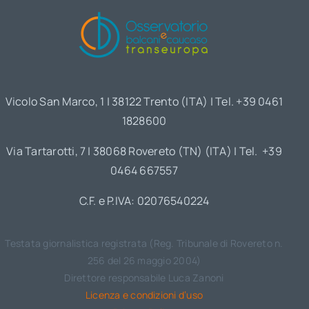
Vicolo San Marco, 1 | 38122 Trento (ITA) | Tel. +39 0461
1828600
Via Tartarotti, 7 | 38068 Rovereto (TN) (ITA) | Tel. +39
0464 667557
C.F. e P.IVA: 02076540224
Testata giornalistica registrata (Reg. Tribunale di Rovereto n.
256 del 26 maggio 2004)
Direttore responsabile Luca Zanoni
Licenza e condizioni d’uso