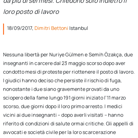
da più di sei mesi. Chiedono solo indietro il
per:
loro posto di lavoro
Newsletter
18/09/2017,
Dimitri Bettoni
Istanbul
Ita
Nessuna libertà per Nuriye Gülmen e Semih Özakça, due
insegnanti in carcere dal 23 maggio scorso dopo aver
condotto mesi di proteste per riottenere il posto di lavoro.
I giudici hanno deciso che persiste il rischio di fuga,
nonostante i due siano gravemente provati da uno
sciopero della fame lungo 191 giorni iniziato l’11 marzo
scorso, due giorni dopo il loro primo arresto. I medici
vicini ai due insegnanti – dopo averli visitati – hanno
riferito di condizioni di salute ormai critiche. Gli appelli di
avvocati e società civile per la loro scarcerazione