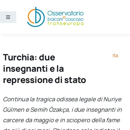
Salta
al
contenuto
Toggle
Navigation
Aree
Temi
Turchia: due
Ita
insegnanti e la
Ricerca e divulgazione
repressione di stato
Sezioni
Continua la tragica odissea legale di Nuriye
Gülmen e Semih Özakça, i due insegnanti in
Chi siamo
carcere da maggio e in sciopero della fame
Cerca