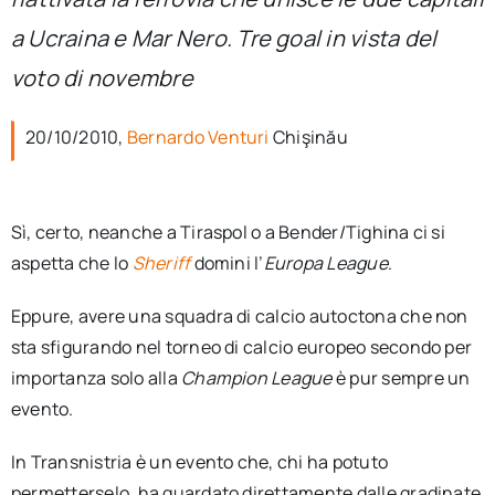
per:
a Ucraina e Mar Nero. Tre goal in vista del
Newsletter
voto di novembre
20/10/2010,
Bernardo Venturi
Chişinău
Ita
Sì, certo, neanche a Tiraspol o a Bender/Tighina ci si
aspetta che lo
Sheriff
domini l’
Europa League
.
Eppure, avere una squadra di calcio autoctona che non
sta sfigurando nel torneo di calcio europeo secondo per
importanza solo alla
Champion League
è pur sempre un
evento.
In Transnistria è un evento che, chi ha potuto
permetterselo, ha guardato direttamente dalle gradinate