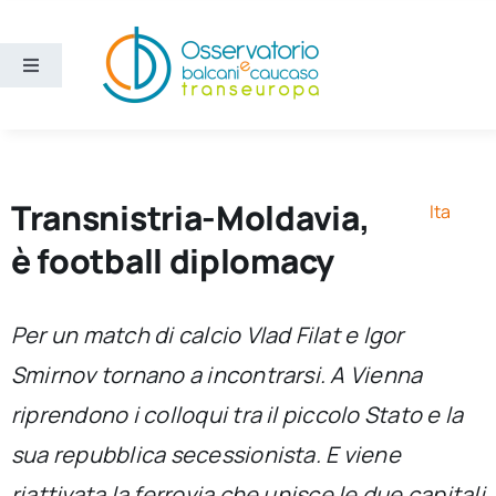
Salta
al
contenuto
Toggle
Navigation
Aree
Temi
Transnistria-Moldavia,
Ita
è football diplomacy
Ricerca e divulgazione
Per un match di calcio Vlad Filat e Igor
Sezioni
Smirnov tornano a incontrarsi. A Vienna
riprendono i colloqui tra il piccolo Stato e la
Chi siamo
sua repubblica secessionista. E viene
Cerca
riattivata la ferrovia che unisce le due capitali