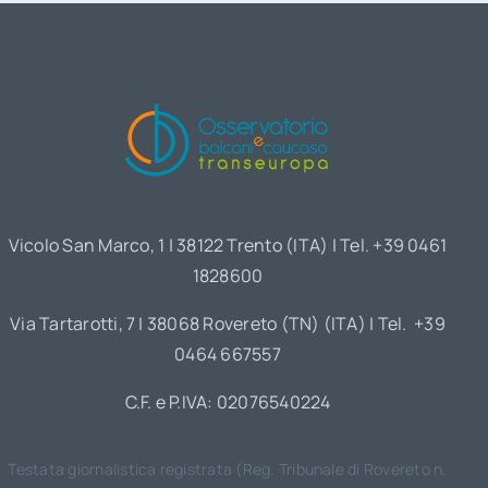
Vicolo San Marco, 1 | 38122 Trento (ITA) | Tel. +39 0461
1828600
Via Tartarotti, 7 | 38068 Rovereto (TN) (ITA) | Tel. +39
0464 667557
C.F. e P.IVA: 02076540224
Testata giornalistica registrata (Reg. Tribunale di Rovereto n.