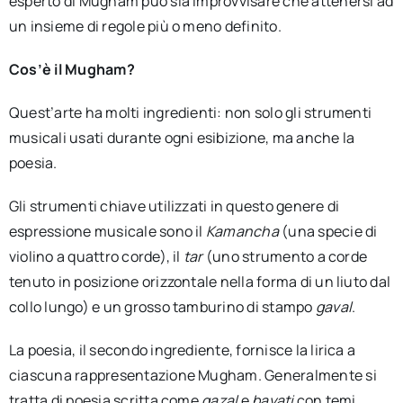
esperto di Mugham può sia improvvisare che attenersi ad
un insieme di regole più o meno definito.
Cos’è il Mugham?
Quest’arte ha molti ingredienti: non solo gli strumenti
musicali usati durante ogni esibizione, ma anche la
poesia.
Gli strumenti chiave utilizzati in questo genere di
espressione musicale sono il
Kamancha
(una specie di
violino a quattro corde), il
tar
(uno strumento a corde
tenuto in posizione orizzontale nella forma di un liuto dal
collo lungo) e un grosso tamburino di stampo
gaval
.
La poesia, il secondo ingrediente, fornisce la lirica a
ciascuna rappresentazione Mugham. Generalmente si
tratta di poesia scritta come
gazal
e
bayati
con temi