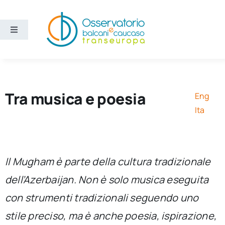
Salta
al
contenuto
Toggle
Navigation
Aree
Temi
Tra musica e poesia
Eng
Ita
Ricerca e divulgazione
Sezioni
Il Mugham è parte della cultura tradizionale
dell’Azerbaijan. Non è solo musica eseguita
Chi siamo
con strumenti tradizionali seguendo uno
stile preciso, ma è anche poesia, ispirazione,
Cerca