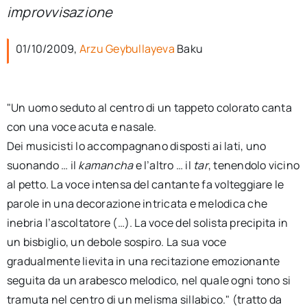
per:
improvvisazione
Newsletter
01/10/2009,
Arzu Geybullayeva
Baku
Ita
"Un uomo seduto al centro di un tappeto colorato canta
con una voce acuta e nasale.
Dei musicisti lo accompagnano disposti ai lati, uno
suonando … il
kamancha
e l’altro … il
tar
, tenendolo vicino
al petto. La voce intensa del cantante fa volteggiare le
parole in una decorazione intricata e melodica che
inebria l’ascoltatore (…). La voce del solista precipita in
un bisbiglio, un debole sospiro. La sua voce
gradualmente lievita in una recitazione emozionante
seguita da un arabesco melodico, nel quale ogni tono si
tramuta nel centro di un melisma sillabico." (tratto da