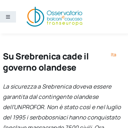
Salta
al
contenuto
Toggle
Navigation
Aree
Temi
Su Srebrenica cade il
Ita
governo olandese
Ricerca e divulgazione
La sicurezza a Srebrenica doveva essere
Sezioni
garantita dal contingente olandese
dell’UNPROFOR. Non è stato così e nel luglio
Chi siamo
del 1995 i serbobosniaci hanno conquistato
Cerca
l’enclave massacrando 7500 civili. Ora