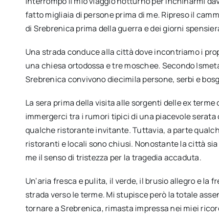
Interrompo il mio viaggio notturno per inchinarmi dav
fatto migliaia di persone prima di me. Ripreso il cammi
di Srebrenica prima della guerra e dei giorni spensiera
Una strada conduce alla città dove incontriamo i prop
una chiesa ortodossa e tre moschee. Secondo Ismeta 
Srebrenica convivono diecimila persone, serbi e bos
La sera prima della visita alle sorgenti delle ex terme
immergerci tra i rumori tipici di una piacevole serata
qualche ristorante invitante. Tuttavia, a parte qualch
ristoranti e locali sono chiusi. Nonostante la città sia 
me il senso di tristezza per la tragedia accaduta.
Un’aria fresca e pulita, il verde, il brusio allegro e 
strada verso le terme. Mi stupisce però la totale ass
tornare a Srebrenica, rimasta impressa nei miei ricor