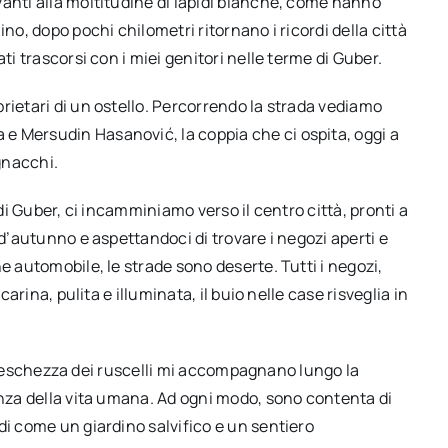
anti alla moltitudine di lapidi bianche, come hanno
no, dopo pochi chilometri ritornano i ricordi della città
ti trascorsi con i miei genitori nelle terme di Guber.
rietari di un ostello. Percorrendo la strada vediamo
e Mersudin Hasanović, la coppia che ci ospita, oggi a
gnacchi.
 di Guber, ci incamminiamo verso il centro città, pronti a
 d’autunno e aspettandoci di trovare i negozi aperti e
e automobile, le strade sono deserte. Tutti i negozi,
carina, pulita e illuminata, il buio nelle case risveglia in
la freschezza dei ruscelli mi accompagnano lungo la
enza della vita umana. Ad ogni modo, sono contenta di
di come un giardino salvifico e un sentiero