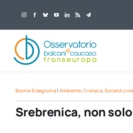
Salta
al
contenuto
Bosnia Erzegovina
|
Ambiente
,
Cronaca
,
Società civil
Srebrenica, non solo