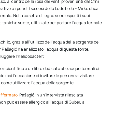
o, al centro della rosa dei venti provenienti dal Crni
tive e i pendii boscosi dello Ludo brdo – Mirko sfida
ermale. Nella casetta di legno sono esposti i suoi
a taniche vuote, utilizzate per portare l’acqua termale
h’io, grazie all’utilizzo dell’acqua della sorgente del
r Pašagić ha analizzato l’acqua di questa fonte,
uggere l’helicobacter".
o scientifico e un libro dedicato alle acque termali di
 mai l’occasione di invitare le persone a visitare
 come utilizzare l’acqua della sorgente.
affermato
Pašagić in un’intervista rilasciata
on può essere allergico all’acqua di Guber, a