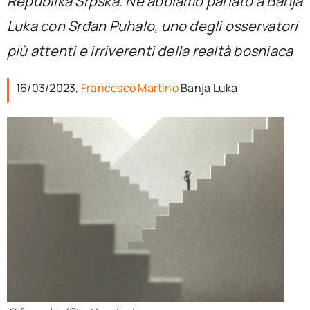
Republika Srpska. Ne abbiamo parlato a Banja
per:
Luka con Srđan Puhalo, uno degli osservatori
Newsletter
più attenti e irriverenti della realtà bosniaca
16/03/2023,
Francesco Martino
Banja Luka
Ita