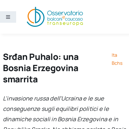
Salta
al
contenuto
Toggle
Navigation
Aree
Temi
Srđan Puhalo: una
Ita
Bchs
Bosnia Erzegovina
Ricerca e divulgazione
smarrita
Sezioni
L’invasione russa dell’Ucraina e le sue
conseguenze sugli equilibri politici e le
Chi siamo
dinamiche sociali in Bosnia Erzegovina e in
Cerca