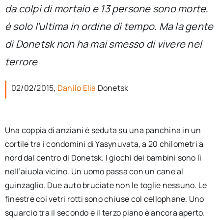
per:
da colpi di mortaio e 13 persone sono morte,
è solo l’ultima in ordine di tempo. Ma la gente
Newsletter
di Donetsk non ha mai smesso di vivere nel
terrore
Ita
02/02/2015,
Danilo Elia
Donetsk
Una coppia di anziani è seduta su una panchina in un
cortile tra i condomini di Yasynuvata, a 20 chilometri a
nord dal centro di Donetsk. I giochi dei bambini sono lì
nell’aiuola vicino. Un uomo passa con un cane al
guinzaglio. Due auto bruciate non le toglie nessuno. Le
finestre coi vetri rotti sono chiuse col cellophane. Uno
squarcio tra il secondo e il terzo piano è ancora aperto.