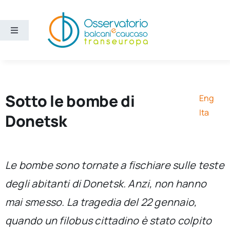
Salta
al
contenuto
Toggle
Navigation
Aree
Temi
Sotto le bombe di
Eng
Ita
Donetsk
Ricerca e divulgazione
Sezioni
Le bombe sono tornate a fischiare sulle teste
degli abitanti di Donetsk. Anzi, non hanno
Chi siamo
mai smesso. La tragedia del 22 gennaio,
quando un filobus cittadino è stato colpito
Cerca