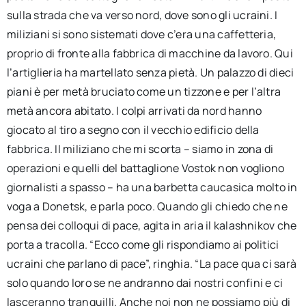
sulla strada che va verso nord, dove sono gli ucraini. I
miliziani si sono sistemati dove c’era una caffetteria,
proprio di fronte alla fabbrica di macchine da lavoro. Qui
l’artiglieria ha martellato senza pietà. Un palazzo di dieci
piani è per metà bruciato come un tizzone e per l’altra
metà ancora abitato. I colpi arrivati da nord hanno
giocato al tiro a segno con il vecchio edificio della
fabbrica. Il miliziano che mi scorta – siamo in zona di
operazioni e quelli del battaglione Vostok non vogliono
giornalisti a spasso – ha una barbetta caucasica molto in
voga a Donetsk, e parla poco. Quando gli chiedo che ne
pensa dei colloqui di pace, agita in aria il kalashnikov che
porta a tracolla. “Ecco come gli rispondiamo ai politici
ucraini che parlano di pace”, ringhia. “La pace qua ci sarà
solo quando loro se ne andranno dai nostri confini e ci
lasceranno tranquilli. Anche noi non ne possiamo più di