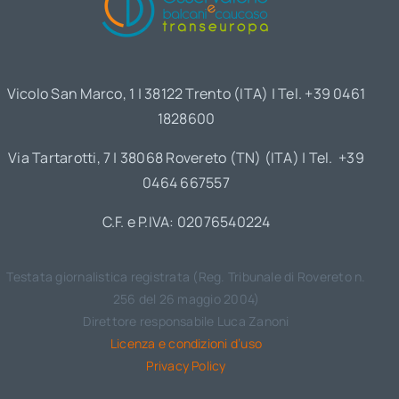
Vicolo San Marco, 1 | 38122 Trento (ITA) | Tel. +39 0461
1828600
Via Tartarotti, 7 | 38068 Rovereto (TN) (ITA) | Tel. +39
0464 667557
C.F. e P.IVA: 02076540224
Testata giornalistica registrata (Reg. Tribunale di Rovereto n.
256 del 26 maggio 2004)
Direttore responsabile Luca Zanoni
Licenza e condizioni d’uso
Privacy Policy