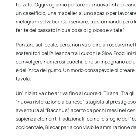
forzato. Oggi vogliamo portare qui nuova linfa crean
un caseificio, una macelleria, uno spazio per lavorare
melograni selvatici. Conservare, trasformando però l
ferite del passato in qualcosa di gioioso e vitale”.
Puntare sul locale, però, non vuol dire arroccarsi nel 
sostenitori dell’Alleanza tra i cuochi e Slow Food, in
coinvolgere numerosi cuochi, che si impegnano ad uti
e dell’Arca del gusto. Un modo consapevole di creare 
tavola.
Un’iniziativa che arriva fino al cuore di Tirana. Tra gl
“nuova ristorazione albanese”, stagista al prestigio
avventura al “Bacchus”, aperto da pochi mesi nel cen
sapienza elementi tradizionali, come le sfoglie del “bu
occidentale, Bledar parla con visibile ammirazione del