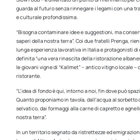
guarda al futuro senza rinnegare i legami con una tr
e culturale profondissima.
“Bisogna contaminare idee e suggestioni, ma conserva
saperi della nostra terra”. Coi due fratelli Prenga, rie
lunga esperienza lavorativa in Italia e protagonisti di
definita “una vera rinascita della ristorazione albane
le giovani vigne di “Kallmet” – antico vitigno locale –
ristorante.
“L’idea di fondo è qui, intorno a noi, fin dove può spaz
Quanto proponiamo in tavola, dall’acqua al sorbetto
selvatico, dai formaggi alla carne di capretto e agnell
nostra terra”.
In un territorio segnato da ristrettezze ed emigrazione,