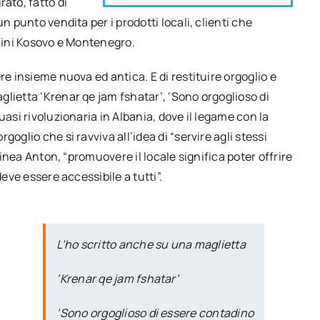
ato, fatto di
n punto vendita per i prodotti locali, clienti che
icini Kosovo e Montenegro.
re insieme nuova ed antica. E di restituire orgoglio e
lietta ‘Krenar qe jam fshatar’, ‘Sono orgoglioso di
uasi rivoluzionaria in Albania, dove il legame con la
oglio che si ravviva all’idea di “servire agli stessi
linea Anton, “promuovere il locale significa poter offrire
deve essere accessibile a tutti”.
L’ho scritto anche su una maglietta
‘Krenar qe jam fshatar’
l
‘Sono orgoglioso di essere contadino