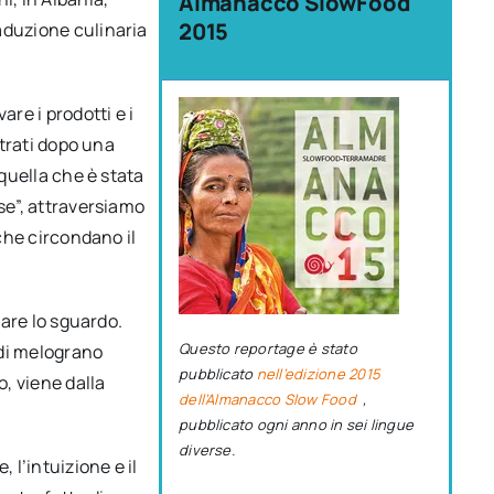
Almanacco SlowFood
2015
aduzione culinaria
re i prodotti e i
ntrati dopo una
 quella che è stata
se”, attraversiamo
 che circondano il
iare lo sguardo.
Questo reportage è stato
 di melograno
pubblicato
nell’edizione 2015
o, viene dalla
dell’Almanacco Slow Food
,
pubblicato ogni anno in sei lingue
diverse.
 l’intuizione e il