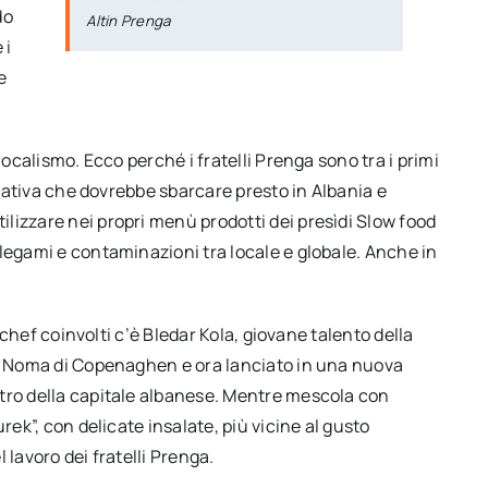
do
Altin Prenga
 i
e
localismo. Ecco perché i fratelli Prenga sono tra i primi
iziativa che dovrebbe sbarcare presto in Albania e
lizzare nei propri menù prodotti dei presìdi Slow food
legami e contaminazioni tra locale e globale. Anche in
i chef coinvolti c’è Bledar Kola, giovane talento della
so Noma di Copenaghen e ora lanciato in una nuova
tro della capitale albanese. Mentre mescola con
rek”, con delicate insalate, più vicine al gusto
 lavoro dei fratelli Prenga.