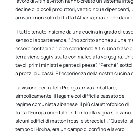
lavoro di Altin e Anton hanno creato un sistema integr
decine di piccoli produttori, venticinque dipendenti, u
arrivano non solo dal tutta l’Albania, ma anche dai v
Il tutto tenuto insieme da una cucina in grado di esse
senso di appartenenza. “L’ho scritto anche su una mag
essere contadino’”, dice sorridendo Altin. Una frase q
terra viene oggi vissuto con malcelata vergogna. Un org
tavoli primi ministri e gente di paese”. “Perché”, sotto
a prezzi più bassi. E l’esperienza della nostra cucina 
La visione dei fratelli Prenga arriva a ribaltare,
simbolicamente, il legame col difficile passato del
regime comunista albanese, il più claustrofobico di
tutta l’Europa orientale. In fondo alla vigna si alzano
alcuni edifici di mattoni rossi e sbrecciati. “Questo, a
tempo di Hoxha, era un campo di confino e lavoro