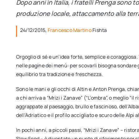
Dopo anni in Italia, i fratelli Prenga sono t
produzione locale, attaccamento alla terra
24/12/2015,
Francesco Martino
Fishta
Orgoglio di sé e un’idea forte, semplice e coraggiosa. 
nelle pagine dei menù: per scovarli bisogna sondare gli
equilibrio tra tradizione e freschezza.
Sono le mani e gli occhi di Altin e Anton Prenga, ch
a chi arriva a “Mrizi i Zanave” (“L’ombra”, o meglio “il 
aggrappate al paesaggio, brullo e fascinoso, dell’Alb
dell’Adriatico e il profilo accigliato e scuro delle Alpi 
In pochi anni, a piccoli passi, “Mrizi i Zanave” – risto
Slow Food – è diventato un punto di riferimento per ch