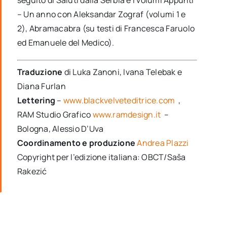
– Un anno con Aleksandar Zograf (volumi 1 e
2), Abramacabra (su testi di Francesca Faruolo
ed Emanuele del Medico).
Traduzione
di Luka Zanoni, Ivana Telebak e
Diana Furlan
Lettering
–
www.blackvelveteditrice.com
,
RAM Studio Grafico
www.ramdesign.it
–
Bologna, Alessio D’Uva
Coordinamento e produzione
Andrea Plazzi
Copyright per l’edizione italiana: OBCT/Saša
Rakezić