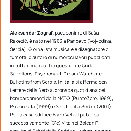
Aleksandar Zograf
, pseudonimo di Saša
Rakezić, è nato nel 1963 a Pančevo (Vojvodina,
Serbia). Giornalista musicale e disegnatore di
fumetti, è autore di numerosi lavori pubblicati
in tutto il mondo. Tra questi: Life Under
Sanctions, Psychonaut, Dream Watcher e
Bulletins from Serbia. In Italia si afferma con
Lettere dalla Serbia, cronaca quotidiana dei
bombardamenti della NATO (PuntoZero, 1999),
Psiconauta (1999) e Saluti dalla Serbia (2001).
Per la casa editrice Black Velvet pubblica
successivamente (C’è) Vita nei Balcani?,
seguito di Saluti dalla Serbia e i volumi Appunti