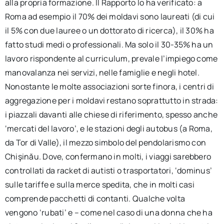
alla propria formazione. Il Rapporto lo ha verificato: a
Roma ad esempio il 70% dei moldavi sono laureati (di cui
il 5% con due lauree o un dottorato di ricerca), il 30% ha
fatto studi medi o professionali. Ma solo il 30-35% ha un
lavoro rispondente al curriculum, prevale l’impiego come
manovalanza nei servizi, nelle famiglie e negli hotel.
Nonostante le molte associazioni sorte finora, i centri di
aggregazione per i moldavi restano soprattutto in strada:
i piazzali davanti alle chiese di riferimento, spesso anche
‘mercati del lavoro’, e le stazioni degli autobus (a Roma,
da Tor di Valle), il mezzo simbolo del pendolarismo con
Chişinău. Dove, confermano in molti, i viaggi sarebbero
controllati da racket di autisti o trasportatori, ‘dominus’
sulle tariffe e sulla merce spedita, che in molti casi
comprende pacchetti di contanti. Qualche volta
vengono ‘rubati’ e – come nel caso di una donna che ha