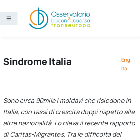
Salta
al
contenuto
Toggle
Navigation
Aree
Temi
Sindrome Italia
Eng
Ita
Ricerca e divulgazione
Sezioni
Sono circa 90mila i moldavi che risiedono in
Italia, con tassi di crescita doppi rispetto alle
Chi siamo
altre nazionalità. Lo rileva il recente rapporto
di Caritas-Migrantes. Tra le difficoltà del
Cerca