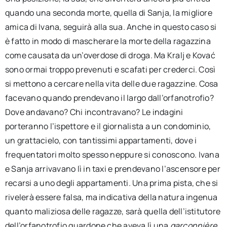
quando una seconda morte, quella di Sanja, la migliore
amica di Ivana, seguirà alla sua. Anche in questo caso si
è fatto in modo di mascherare la morte della ragazzina
come causata da un’overdose di droga. Ma Kralj e Kovać
sono ormai troppo prevenuti e scafati per crederci. Così
si mettono a cercare nella vita delle due ragazzine. Cosa
facevano quando prendevano il largo dall’orfanotrofio?
Dove andavano? Chi incontravano? Le indagini
porteranno l’ispettore e il giornalista a un condominio,
un grattacielo, con tantissimi appartamenti, dove i
frequentatori molto spesso neppure si conoscono. Ivana
e Sanja arrivavano lì in taxi e prendevano l’ascensore per
recarsi a uno degli appartamenti. Una prima pista, che si
rivelerà essere falsa, ma indicativa della natura ingenua
quanto maliziosa delle ragazze, sarà quella dell’istitutore
dell’orfanotrofio guardone che aveva lì una
garçonnière