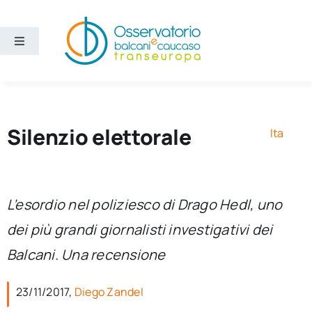
Salta
al
contenuto
Toggle
Navigation
Aree
Temi
Silenzio elettorale
Ita
Ricerca e divulgazione
L’esordio nel poliziesco di Drago Hedl, uno
Sezioni
dei più grandi giornalisti investigativi dei
Balcani. Una recensione
Chi siamo
23/11/2017,
Diego Zandel
Cerca