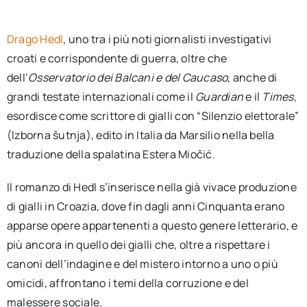
per:
Drago Hedl
, uno tra i più noti giornalisti investigativi
Newsletter
croati e corrispondente di guerra, oltre che
dell’
Osservatorio dei Balcani e del Caucaso
, anche di
Ita
grandi testate internazionali come il
Guardian
e il
Times
,
esordisce come scrittore di gialli con “Silenzio elettorale”
(Izborna šutnja), edito in Italia da Marsilio nella bella
traduzione della spalatina Estera Miočić.
Il romanzo di Hedl s’inserisce nella già vivace produzione
di gialli in Croazia, dove fin dagli anni Cinquanta erano
apparse opere appartenenti a questo genere letterario, e
più ancora in quello dei gialli che, oltre a rispettare i
canoni dell’indagine e del mistero intorno a uno o più
omicidi, affrontano i temi della corruzione e del
malessere sociale.