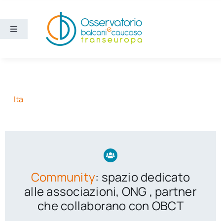
Salta
al
contenuto
Toggle
Navigation
Aree
Temi
Ita
Ricerca e divulgazione
Sezioni
Community
: spazio dedicato
Chi siamo
alle associazioni, ONG , partner
che collaborano con OBCT
Cerca