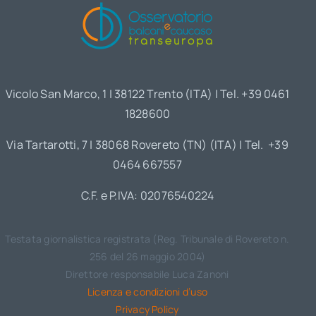
Vicolo San Marco, 1 | 38122 Trento (ITA) | Tel. +39 0461
1828600
Via Tartarotti, 7 | 38068 Rovereto (TN) (ITA) | Tel. +39
0464 667557
C.F. e P.IVA: 02076540224
Testata giornalistica registrata (Reg. Tribunale di Rovereto n.
256 del 26 maggio 2004)
Direttore responsabile Luca Zanoni
Licenza e condizioni d’uso
Privacy Policy