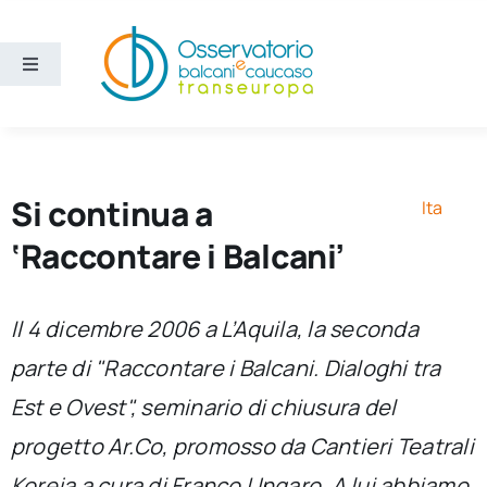
Salta
al
contenuto
Toggle
Navigation
Aree
Temi
Si continua a
Ita
‘Raccontare i Balcani’
Ricerca e divulgazione
Il 4 dicembre 2006 a L’Aquila, la seconda
Sezioni
parte di "Raccontare i Balcani. Dialoghi tra
Est e Ovest", seminario di chiusura del
Chi siamo
progetto Ar.Co, promosso da Cantieri Teatrali
Cerca
Koreja a cura di Franco Ungaro. A lui abbiamo