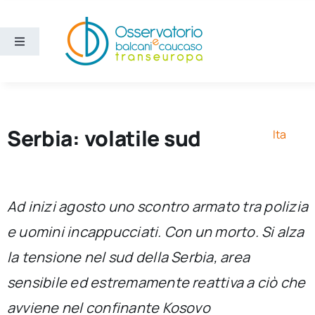
Salta
al
contenuto
Toggle
Navigation
Aree
Temi
Serbia: volatile sud
Ita
Ricerca e divulgazione
Ad inizi agosto uno scontro armato tra polizia
Sezioni
e uomini incappucciati. Con un morto. Si alza
la tensione nel sud della Serbia, area
Chi siamo
sensibile ed estremamente reattiva a ciò che
Cerca
avviene nel confinante Kosovo