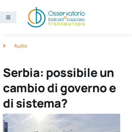
Salta
al
contenuto
Toggle
Navigation
Aree
Audio
Temi
Serbia: possibile un
Ricerca e divulgazione
cambio di governo e
Sezioni
di sistema?
Chi siamo
Cerca