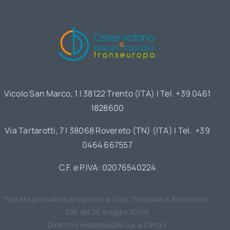
Vicolo San Marco, 1 | 38122 Trento (ITA) | Tel. +39 0461
1828600
Via Tartarotti, 7 | 38068 Rovereto (TN) (ITA) | Tel. +39
0464 667557
C.F. e P.IVA: 02076540224
Testata giornalistica registrata (Reg. Tribunale di Rovereto n.
256 del 26 maggio 2004)
Direttore responsabile Luca Zanoni