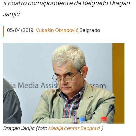
il nostro corrispondente da Belgrado Dragan
per:
Janjić
Newsletter
05/04/2019,
Vukašin Obradović
Belgrado
Ita
Dragan Janjić (foto
Medija centar Beograd
)