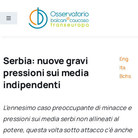
Salta
al
contenuto
Toggle
Navigation
Aree
Temi
Serbia: nuove gravi
Eng
Ita
pressioni sui media
Ricerca e divulgazione
Bchs
indipendenti
Sezioni
L’ennesimo caso preoccupante di minacce e
Chi siamo
pressioni sui media serbi non allineati al
potere, questa volta sotto attacco c’è anche
Cerca