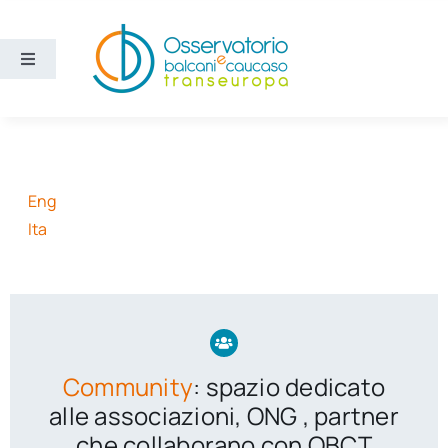
Salta
al
contenuto
Toggle
Navigation
Aree
Temi
Eng
Ita
Ricerca e divulgazione
Sezioni
Chi siamo
Community
: spazio dedicato
alle associazioni, ONG , partner
Cerca
che collaborano con OBCT