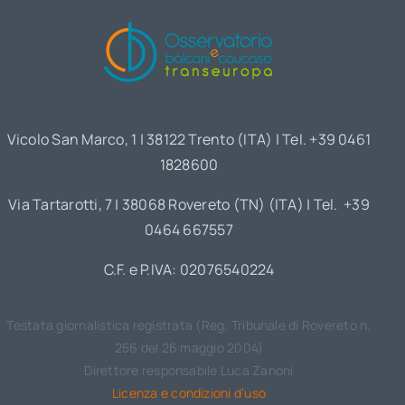
Vicolo San Marco, 1 | 38122 Trento (ITA) | Tel. +39 0461
1828600
Via Tartarotti, 7 | 38068 Rovereto (TN) (ITA) | Tel. +39
0464 667557
C.F. e P.IVA: 02076540224
Testata giornalistica registrata (Reg. Tribunale di Rovereto n.
256 del 26 maggio 2004)
Direttore responsabile Luca Zanoni
Licenza e condizioni d’uso