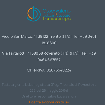
Vicolo San Marco, 1 | 38122 Trento (ITA) | Tel. +39 0461
1828600
Via Tartarotti, 7 | 38068 Rovereto (TN) (ITA) | Tel. +39
0464 667557
C.F. e P.IVA: 02076540224
Testata giornalistica registrata (Reg. Tribunale di Rovereto n.
256 del 26 maggio 2004)
Direttore responsabile Luca Zanoni
Licenza e condizioni d’uso