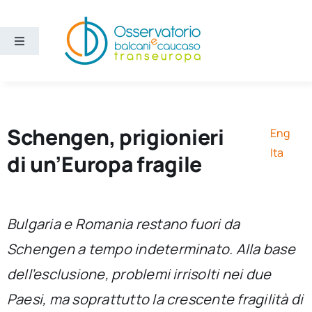
Salta
al
contenuto
Toggle
Navigation
Aree
Temi
Schengen, prigionieri
Eng
Ita
di un’Europa fragile
Ricerca e divulgazione
Sezioni
Bulgaria e Romania restano fuori da
Schengen a tempo indeterminato. Alla base
Chi siamo
dell’esclusione, problemi irrisolti nei due
Paesi, ma soprattutto la crescente fragilità di
Cerca