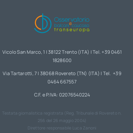
Vicolo San Marco, 1 | 38122 Trento (ITA) | Tel. +39 0461
1828600
Via Tartarotti, 7 | 38068 Rovereto (TN) (ITA) | Tel. +39
0464 667557
C.F. e P.IVA: 02076540224
Testata giornalistica registrata (Reg. Tribunale di Rovereto n.
256 del 26 maggio 2004)
Direttore responsabile Luca Zanoni