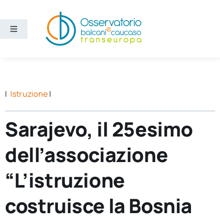
Salta
al
contenuto
Toggle
Navigation
Aree
Temi
|
Istruzione
|
Ricerca e divulgazione
Sarajevo, il 25esimo
dell’associazione
Sezioni
“L’istruzione
Chi siamo
costruisce la Bosnia
Cerca