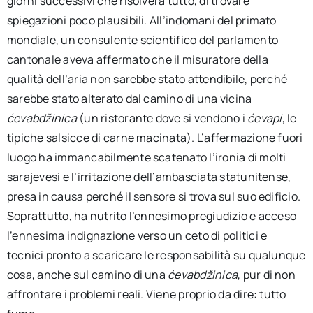
giorni successivi che risolverà tutto, di trovare
spiegazioni poco plausibili. All’indomani del primato
mondiale, un consulente scientifico del parlamento
cantonale aveva affermato che il misuratore della
qualità dell’aria non sarebbe stato attendibile, perché
sarebbe stato alterato dal camino di una vicina
ćevabdžinica
(un ristorante dove si vendono i
ćevapi
, le
tipiche salsicce di carne macinata). L’affermazione fuori
luogo ha immancabilmente scatenato l’ironia di molti
sarajevesi e l’irritazione dell’ambasciata statunitense,
presa in causa perché il sensore si trova sul suo edificio.
Soprattutto, ha nutrito l’ennesimo pregiudizio e acceso
l’ennesima indignazione verso un ceto di politici e
tecnici pronto a scaricare le responsabilità su qualunque
cosa, anche sul camino di una
ćevabdžinica
, pur di non
affrontare i problemi reali. Viene proprio da dire: tutto