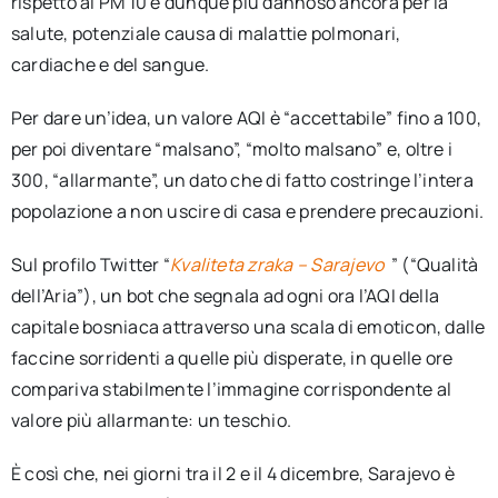
rispetto al PM 10 e dunque più dannoso ancora per la
salute, potenziale causa di malattie polmonari,
cardiache e del sangue.
Per dare un’idea, un valore AQI è “accettabile” fino a 100,
per poi diventare “malsano”, “molto malsano” e, oltre i
300, “allarmante”, un dato che di fatto costringe l’intera
popolazione a non uscire di casa e prendere precauzioni.
Sul profilo Twitter “
Kvaliteta zraka – Sarajevo
” (“Qualità
dell’Aria”), un bot che segnala ad ogni ora l’AQI della
capitale bosniaca attraverso una scala di emoticon, dalle
faccine sorridenti a quelle più disperate, in quelle ore
compariva stabilmente l’immagine corrispondente al
valore più allarmante: un teschio.
È così che, nei giorni tra il 2 e il 4 dicembre, Sarajevo è