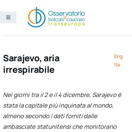
Salta
al
contenuto
Toggle
Navigation
Aree
Temi
Sarajevo, aria
Eng
Ita
irrespirabile
Ricerca e divulgazione
Sezioni
Nei giorni tra il 2 e il 4 dicembre, Sarajevo è
stata la capitale più inquinata al mondo,
Chi siamo
almeno secondo i dati forniti dalle
ambasciate statunitensi che monitorano
Cerca