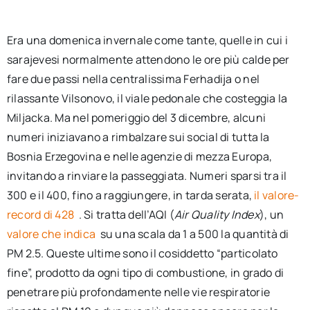
Era una domenica invernale come tante, quelle in cui i
sarajevesi normalmente attendono le ore più calde per
fare due passi nella centralissima Ferhadija o nel
rilassante Vilsonovo, il viale pedonale che costeggia la
Miljacka. Ma nel pomeriggio del 3 dicembre, alcuni
numeri iniziavano a rimbalzare sui social di tutta la
Bosnia Erzegovina e nelle agenzie di mezza Europa,
invitando a rinviare la passeggiata. Numeri sparsi tra il
300 e il 400, fino a raggiungere, in tarda serata,
il valore-
record di 428
. Si tratta dell’AQI (
Air Quality Index
), un
valore che indica
su una scala da 1 a 500 la quantità di
PM 2.5. Queste ultime sono il cosiddetto “particolato
fine”, prodotto da ogni tipo di combustione, in grado di
penetrare più profondamente nelle vie respiratorie