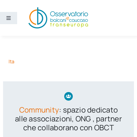
Salta
al
contenuto
Toggle
Navigation
Aree
Temi
Ita
Ricerca e divulgazione
Sezioni
Community
: spazio dedicato
Chi siamo
alle associazioni, ONG , partner
che collaborano con OBCT
Cerca