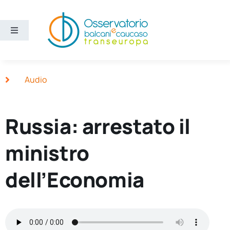
Salta
al
contenuto
Toggle
Navigation
Aree
Audio
Temi
Russia: arrestato il
Ricerca e divulgazione
ministro
Sezioni
dell’Economia
Chi siamo
Cerca