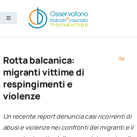
Salta
al
contenuto
Toggle
Navigation
Aree
Temi
Rotta balcanica:
Ita
migranti vittime di
Ricerca e divulgazione
respingimenti e
violenze
Sezioni
Chi siamo
Un recente report denuncia casi ricorrenti di
abusi e violenze nei confronti dei migranti e il
Cerca