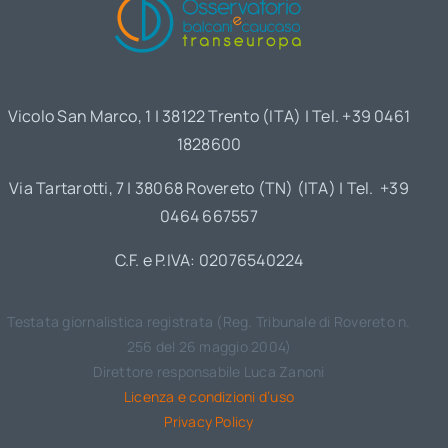
Vicolo San Marco, 1 | 38122 Trento (ITA) | Tel. +39 0461
1828600
Via Tartarotti, 7 | 38068 Rovereto (TN) (ITA) | Tel. +39
0464 667557
C.F. e P.IVA: 02076540224
Testata giornalistica registrata (Reg. Tribunale di Rovereto n.
256 del 26 maggio 2004)
Direttore responsabile Luca Zanoni
Licenza e condizioni d’uso
Privacy Policy