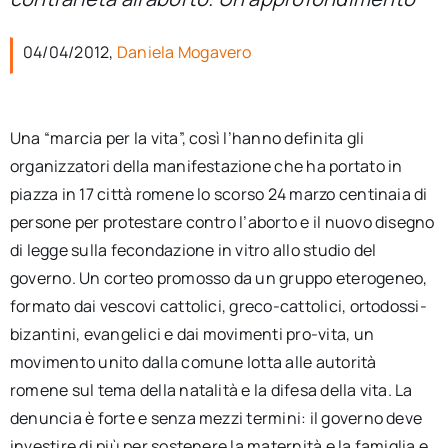
per:
04/04/2012,
Daniela Mogavero
Newsletter
Ita
Una “marcia per la vita”, così l’hanno definita gli
organizzatori della manifestazione che ha portato in
piazza in 17 città romene lo scorso 24 marzo centinaia di
persone per protestare contro l’aborto e il nuovo disegno
di legge sulla fecondazione in vitro allo studio del
governo. Un corteo promosso da un gruppo eterogeneo,
formato dai vescovi cattolici, greco-cattolici, ortodossi-
bizantini, evangelici e dai movimenti pro-vita, un
movimento unito dalla comune lotta alle autorità
romene sul tema della natalità e la difesa della vita. La
denuncia è forte e senza mezzi termini: il governo deve
investire di più per sostenere la maternità e la famiglia e