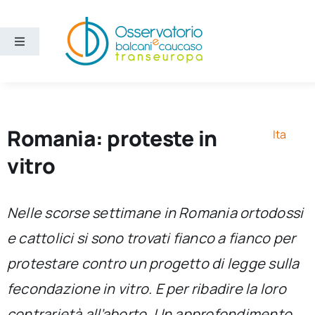
Salta
al
contenuto
Toggle
Navigation
Aree
Temi
Romania: proteste in
Ita
vitro
Ricerca e divulgazione
Nelle scorse settimane in Romania ortodossi
Sezioni
e cattolici si sono trovati fianco a fianco per
protestare contro un progetto di legge sulla
Chi siamo
fecondazione in vitro. E per ribadire la loro
Cerca
contrarietà all’aborto. Un approfondimento