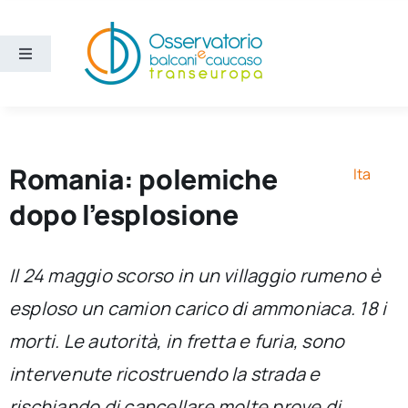
Salta
al
contenuto
Toggle
Navigation
Aree
Temi
Romania: polemiche
Ita
dopo l’esplosione
Ricerca e divulgazione
Il 24 maggio scorso in un villaggio rumeno è
Sezioni
esploso un camion carico di ammoniaca. 18 i
morti. Le autorità, in fretta e furia, sono
Chi siamo
intervenute ricostruendo la strada e
Cerca
rischiando di cancellare molte prove di