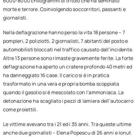
6000-8000 chilogrammi di tritolo che ha seminato
morte e terrore. Coinvolgendo soccorritori, passanti e
giornalisti.
Nella deflagrazione hanno perso la vita 18 persone – 7
pompieri, 2 poliziotti, 2 giornalisti, 7 abitanti del posto e
automobilisti bloccati nel traffico causato dall’incidente.
Altre 13 persone sono rimaste gravemente ferite. La forte
deflagrazione ha aperto un cratere profondo 40 metri ed
ha danneggiato 16 case. Il carico si è in pratica
trasformato in una vera e propria bomba scoppiata
quando il gasolio si è mescolato con l’ammoniaca. La
detonazione ha scagliato i pezzi di lamiera dell’autocarro
come proiettili.
Le vittime avevano tra i 21 ed i 35 anni. Tra queste ultime
anche due giornalisti – Elena Popescu di 26 anni e Ionut