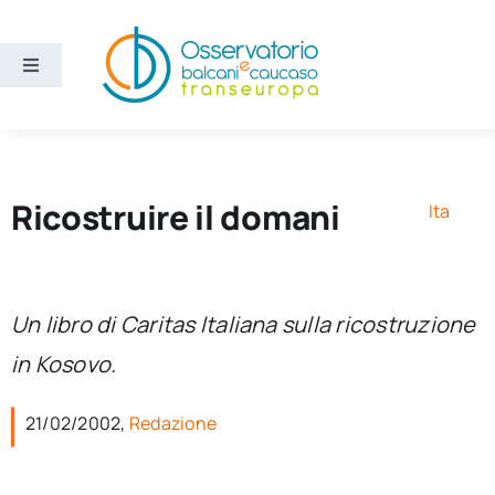
Salta
al
contenuto
Toggle
Navigation
Aree
Temi
Ricostruire il domani
Ita
Ricerca e divulgazione
Un libro di Caritas Italiana sulla ricostruzione
Sezioni
in Kosovo.
Chi siamo
21/02/2002,
Redazione
Cerca