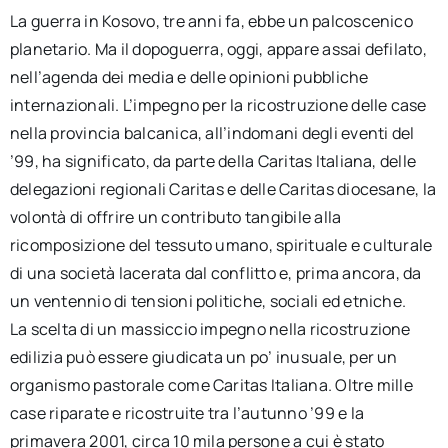
per:
La guerra in Kosovo, tre anni fa, ebbe un palcoscenico
planetario. Ma il dopoguerra, oggi, appare assai defilato,
Newsletter
nell’agenda dei media e delle opinioni pubbliche
internazionali. L’impegno per la ricostruzione delle case
Ita
nella provincia balcanica, all’indomani degli eventi del
’99, ha significato, da parte della Caritas Italiana, delle
delegazioni regionali Caritas e delle Caritas diocesane, la
volontà di offrire un contributo tangibile alla
ricomposizione del tessuto umano, spirituale e culturale
di una società lacerata dal conflitto e, prima ancora, da
un ventennio di tensioni politiche, sociali ed etniche.
La scelta di un massiccio impegno nella ricostruzione
edilizia può essere giudicata un po’ inusuale, per un
organismo pastorale come Caritas Italiana. Oltre mille
case riparate e ricostruite tra l’autunno ’99 e la
primavera 2001, circa 10 mila persone a cui è stato