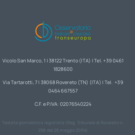
Vicolo San Marco, 1 | 38122 Trento (ITA) | Tel. +39 0461
1828600
Via Tartarotti, 7 | 38068 Rovereto (TN) (ITA) | Tel. +39
0464 667557
C.F. e P.IVA: 02076540224
Testata giornalistica registrata (Reg. Tribunale di Rovereto n.
256 del 26 maggio 2004)