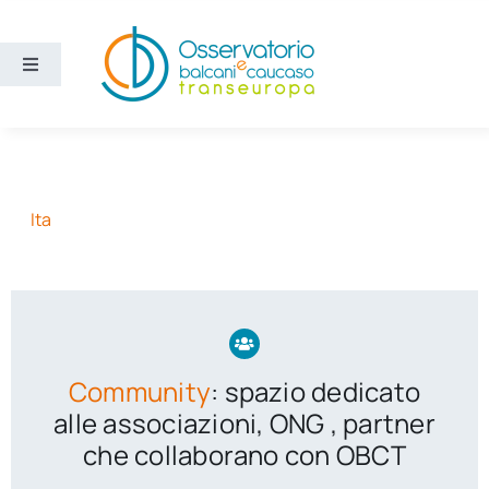
Salta
al
contenuto
Toggle
Navigation
Aree
Temi
Ita
Ricerca e divulgazione
Sezioni
Community
: spazio dedicato
Chi siamo
alle associazioni, ONG , partner
che collaborano con OBCT
Cerca