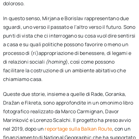
doloroso.
In questo senso, Mirjana e Borislav rappresentano due
sguardi, uno verso il passato e l’altro verso il futuro. Sono
punti di vista che ci interrogano su cosa vuol dire sentirsi
a casa e su quali politiche possono favorire o meno un
processo di (ri)appropriazione di benessere, di legami e
di relazioni sociali
(homing
), così come possono
facilitare la costruzione di un ambiente abitativo che
chiamiamo casa.
Queste due storie, insieme a quelle di Rade, Goranka,
Dražan e Fikreta, sono approfondite in un omonimo libro
fotografico realizzato da Marco Carmignan, Davor
Marinković e Lorenzo Scalchi. Il progetto ha preso avvio
nel 2019, dopo un
reportage sulla Balkan Route
, con un
finanziamento di National Geographic che ha supportato