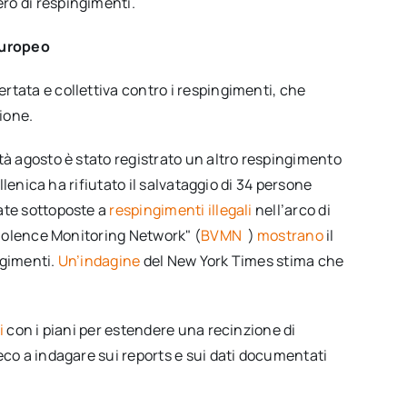
ro di respingimenti.
europeo
rtata e collettiva contro i respingimenti, che
zione.
tà agosto è stato registrato un altro respingimento
ellenica ha rifiutato il salvataggio di 34 persone
ate sottoposte a
respingimenti illegali
nell’arco di
 Violence Monitoring Network" (
BVMN
)
mostrano
il
ngimenti.
Un’indagine
del New York Times stima che
i
con i piani per estendere una recinzione di
eco a indagare sui reports e sui dati documentati