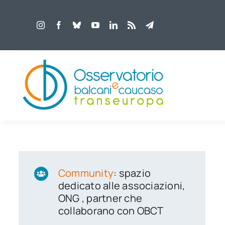
Salta
al
contenuto
Community
: spazio
dedicato alle associazioni,
ONG , partner che
collaborano con OBCT