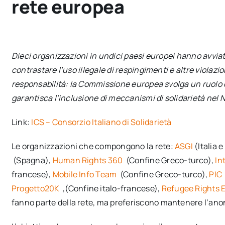
rete europea
Dieci organizzazioni in undici paesi europei hanno avviat
contrastare l’uso illegale di respingimenti e altre violazion
responsabilità: la Commissione europea svolga un ruolo de
garantisca l’inclusione di meccanismi di solidarietà nel
Link:
ICS – Consorzio Italiano di Solidarietà
Le organizzazioni che compongono la rete:
ASGI
(Italia e
(Spagna),
Human Rights 360
(Confine Greco-turco),
In
francese),
Mobile Info Team
(Confine Greco-turco),
PIC
Progetto20K
,(Confine italo-francese),
Refugee Rights 
fanno parte della rete, ma preferiscono mantenere l’ano