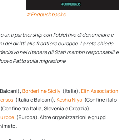
#Endpushbacks
o una partnership con l’obiettivo di denunciare e
i dei diritti alle frontiere europee. La rete chiede
cisivo nel ritenere gli Stati membri responsabili e
 Nuovo Patto sulla migrazione
 Balcani),
Borderline Sicily
(Italia),
Elin Association
tersos
(Italia e Balcani),
Kesha Niya
(Confine italo-
(Confine tra Italia, Slovenia e Croazia),
Europe
(Europa). Altre organizzazioni e gruppi
nimato.