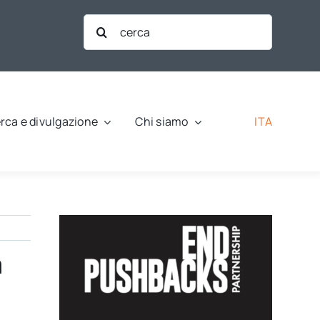
Cerca
per:
ITA
rca e divulgazione
Chi siamo
a