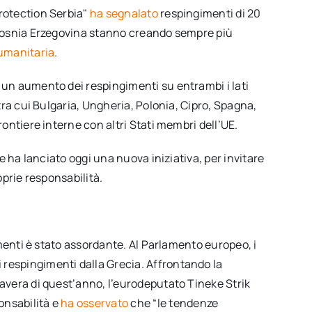
Protection Serbia"
ha segnalato
respingimenti di 20
a Bosnia Erzegovina stanno creando sempre più
 umanitaria
.
 un aumento dei respingimenti su entrambi i lati
 tra cui Bulgaria, Ungheria, Polonia, Cipro, Spagna,
rontiere interne con altri Stati membri dell’UE.
ee ha lanciato oggi una nuova iniziativa, per invitare
oprie responsabilità.
gimenti è stato assordante. Al Parlamento europeo, i
ai respingimenti dalla Grecia. Affrontando la
mavera di quest’anno, l’eurodeputato Tineke Strik
onsabilità e
ha osservato
che “le tendenze