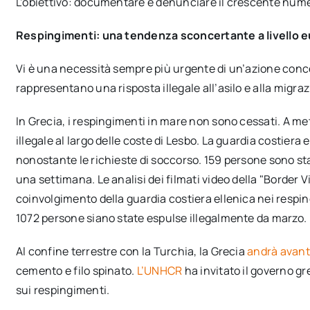
L’obiettivo: documentare e denunciare il crescente nume
Respingimenti: una tendenza sconcertante a livello 
Vi è una necessità sempre più urgente di un’azione conce
rappresentano una risposta illegale all’asilo e alla migra
In Grecia, i respingimenti in mare non sono cessati. A me
illegale al largo delle coste di Lesbo. La guardia costiera 
nonostante le richieste di soccorso. 159 persone sono st
una settimana. Le analisi dei filmati video della "Border
coinvolgimento della guardia costiera ellenica nei respi
1072 persone siano state espulse illegalmente da marzo.
Al confine terrestre con la Turchia, la Grecia
andrà avant
cemento e filo spinato.
L’UNHCR
ha invitato il governo gr
sui respingimenti.