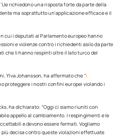
ll’Ue richiedono una risposta forte da parte della
nte ma soprattutto un’applicazione efficace e il
 in cui i deputati al Parlamento europeo hanno
sioni e violenze contro i richiedenti asilo da parte
i che li hanno respinti oltre il lato turco del
rni, Ylva Johansson, ha affermato che “
i
o proteggere i nostri confini europei violando i
s, ha dichiarato: “Oggi ci siamo riuniti con
abile appello al cambiamento. I respingimenti e le
inaccettabili e devono essere fermati. Vogliamo
iù decisa contro queste violazioni effettuate