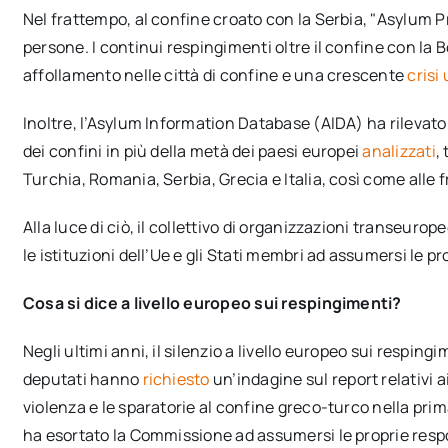
Nel frattempo, al confine croato con la Serbia, "Asylum 
persone. I continui respingimenti oltre il confine con l
affollamento nelle città di confine e una crescente
crisi
Inoltre, l’Asylum Information Database (AIDA) ha rilevato
dei confini in più della metà dei paesi europei
analizzati
,
Turchia, Romania, Serbia, Grecia e Italia, così come alle f
Alla luce di ciò, il collettivo di organizzazioni transeurop
le istituzioni dell’Ue e gli Stati membri ad assumersi le pr
Cosa si dice a livello europeo sui respingimenti?
Negli ultimi anni, il silenzio a livello europeo sui respin
deputati hanno
richiesto
un’indagine sul report relativi 
violenza e le sparatorie al confine greco-turco nella pri
ha esortato la Commissione ad assumersi le proprie resp