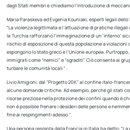
dagli Stati membri e chiediamo l’introduzione di meccanis
Maria Paraskeva ed Evgenia Kouniaki, esperti legali dell
“La violenza legittimata e l’attuazione di pratiche illega
la Turchia rafforzano l’immaginazione di un ‘interno’ sicu
rischio di esposizione di questa popolazione a violazioni de
espongono lo stato greco e l’Unione europea. Purtroppo, la p
immigrati come “nemici” e “sgraditi”. Ciò consente ai grup
turbare le comunità locali “.
Livio Amigioni, dal "Progetto 20K" al confine italo-france
alcune domande critiche. Ad esempio, perché gli stati c
risorse preziose nella protezione dei confini quando è chi
non è possibile frenare i desideri delle persone e nemmen
fine ai respingimenti adesso “.
Una persona respinta dalla Francia in Italia ha detto: “La