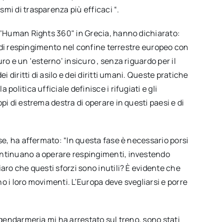
mi di trasparenza più efficaci “.
o "Human Rights 360" in Grecia, hanno dichiarato:
li di respingimento nel confine terrestre europeo con
ro e un ‘esterno’ insicuro , senza riguardo per il
i diritti di asilo e dei diritti umani. Queste pratiche
olitica ufficiale definisce i rifugiati e gli
pi di estrema destra di operare in questi paesi e di
se, ha affermato: “In questa fase è necessario porsi
ontinuano a operare respingimenti, investendo
aro che questi sforzi sono inutili? È evidente che
o i loro movimenti. L’Europa deve svegliarsi e porre
 gendarmeria mi ha arrestato sul treno, sono stati