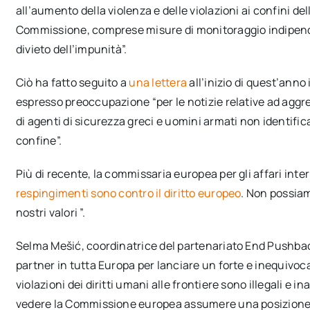
all’aumento della violenza e delle violazioni ai confini de
Commissione, comprese misure di monitoraggio indipende
divieto dell’impunità”.
Ciò ha fatto seguito a
una lettera
all’inizio di quest’anno
espresso preoccupazione “per le notizie relative ad aggres
di agenti di sicurezza greci e uomini armati non identificat
confine”.
Più di recente, la commissaria europea per gli affari inte
respingimenti sono contro il diritto europeo
. Non possiam
nostri valori ”.
Selma Mešić, coordinatrice del partenariato End Pushback
partner in tutta Europa per lanciare un forte e inequivoc
violazioni dei diritti umani alle frontiere sono illegali e 
vedere la Commissione europea assumere una posizione p