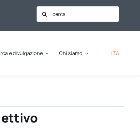
Cerca
per:
ITA
rca e divulgazione
Chi siamo
lettivo