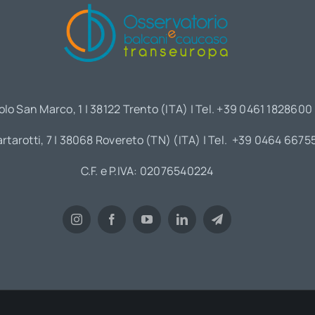
olo San Marco, 1 | 38122 Trento (ITA) | Tel. +39 0461 1828600
artarotti, 7 | 38068 Rovereto (TN) (ITA) | Tel. +39 0464 6675
C.F. e P.IVA: 02076540224