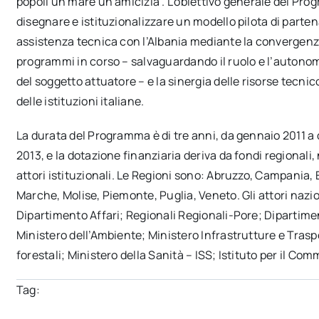
popoli un mare un’amicizia”. L’obiettivo generale del Pr
disegnare e istituzionalizzare un modello pilota di parten
assistenza tecnica con l’Albania mediante la convergenz
programmi in corso – salvaguardando il ruolo e l’autonom
del soggetto attuatore – e la sinergia delle risorse tecnic
delle istituzioni italiane.
La durata del Programma è di tre anni, da gennaio 2011 a
2013, e la dotazione finanziaria deriva da fondi regionali,
attori istituzionali. Le Regioni sono: Abruzzo, Campania, 
Marche, Molise, Piemonte, Puglia, Veneto. Gli attori nazi
Dipartimento Affari; Regionali Regionali-Pore; Dipartime
Ministero dell’Ambiente; Ministero Infrastrutture e Traspo
forestali; Ministero della Sanità – ISS; Istituto per il C
Tag: