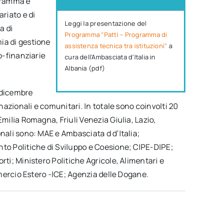
ogramma è
ariato e di
Leggi la presentazione del
a di
Programma "Patti – Programma di
ia di gestione
assistenza tecnica tra istituzioni"
a
o-finanziarie
cura dell’Ambasciata d’Italia in
Albania (pdf)
 dicembre
 nazionali e comunitari. In totale sono coinvolti 20
Emilia Romagna, Friuli Venezia Giulia, Lazio,
onali sono: MAE e Ambasciata d d’Italia;
nto Politiche di Sviluppo e Coesione; CIPE-DIPE;
rti; Ministero Politiche Agricole, Alimentari e
ommercio Estero -ICE; Agenzia delle Dogane.