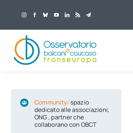
Salta
al
contenuto
Community
: spazio
dedicato alle associazioni,
ONG , partner che
collaborano con OBCT