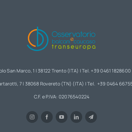
olo San Marco, 1 | 38122 Trento (ITA) | Tel. +39 0461 1828600
artarotti, 7 | 38068 Rovereto (TN) (ITA) | Tel. +39 0464 6675
C.F. e P.IVA: 02076540224