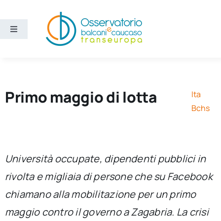
Salta
al
contenuto
Toggle
Navigation
Aree
Temi
Primo maggio di lotta
Ita
Bchs
Ricerca e divulgazione
Sezioni
Università occupate, dipendenti pubblici in
rivolta e migliaia di persone che su Facebook
Chi siamo
chiamano alla mobilitazione per un primo
maggio contro il governo a Zagabria. La crisi
Cerca