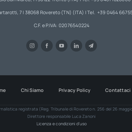
artarotti, 7 | 38068 Rovereto (TN) (ITA) | Tel. +39 0464 6675
C.F. e P.IVA: 02076540224
me
Chi Siamo
Privacy Policy
Contattaci
rnalistica registrata (Reg. Tribunale di Rovereto n. 256 del 26 magg
Direttore responsabile Luca Zanoni
Licenza e condizioni d’uso