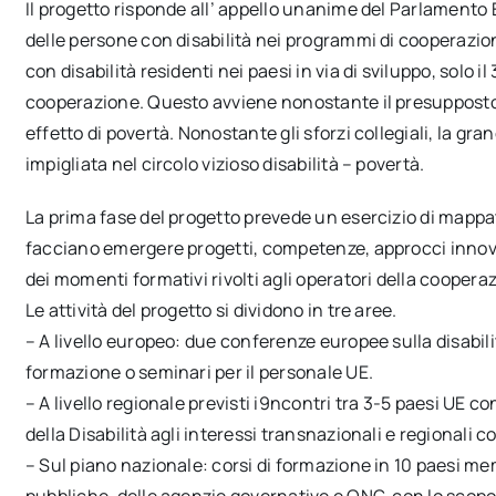
Il progetto risponde all’ appello unanime del Parlament
delle persone con disabilità nei programmi di cooperazion
con disabilità residenti nei paesi in via di sviluppo, solo 
cooperazione. Questo avviene nonostante il presupposto c
effetto di povertà. Nonostante gli sforzi collegiali, la 
impigliata nel circolo vizioso disabilità – povertà.
La prima fase del progetto prevede un esercizio di mappa
facciano emergere progetti, competenze, approcci innova
dei momenti formativi rivolti agli operatori della cooperaz
Le attività del progetto si dividono in tre aree.
– A livello europeo: due conferenze europee sulla disabilit
formazione o seminari per il personale UE.
– A livello regionale previsti i9ncontri tra 3-5 paesi UE co
della Disabilità agli interessi transnazionali e regionali 
– Sul piano nazionale: corsi di formazione in 10 paesi memb
pubbliche, delle agenzie governative e ONG, con lo scopo 