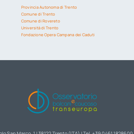
Provincia Autonoma di Trento
Comune di Trento
Comune di Rovereto
Università di Trento
Fondazione Opera Campana dei Caduti
olo San Marco, 1 | 38122 Trento (ITA) | Tel. +39 0461 1828600