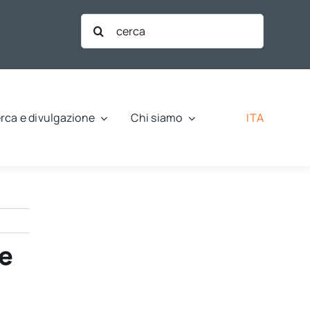
Cerca
per:
ITA
rca e divulgazione
Chi siamo
ne