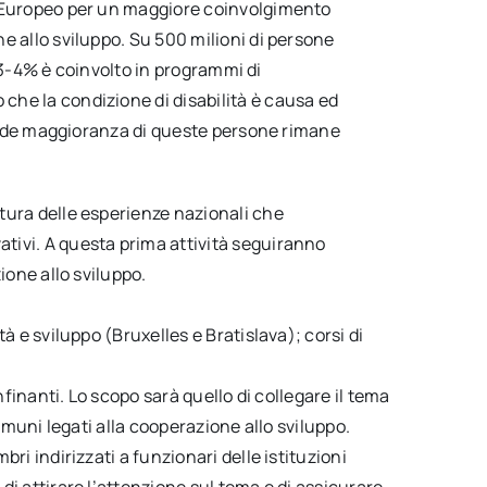
o Europeo per un maggiore coinvolgimento
e allo sviluppo. Su 500 milioni di persone
il 3-4% è coinvolto in programmi di
he la condizione di disabilità è causa ed
grande maggioranza di queste persone rimane
tura delle esperienze nazionali che
tivi. A questa prima attività seguiranno
ione allo sviluppo.
à e sviluppo (Bruxelles e Bratislava); corsi di
nfinanti. Lo scopo sarà quello di collegare il tema
comuni legati alla cooperazione allo sviluppo.
ri indirizzati a funzionari delle istituzioni
di attirare l’attenzione sul tema e di assicurare