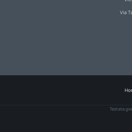
Via T
Ho
Testata gio