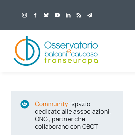
Salta
al
contenuto
Community
: spazio
dedicato alle associazioni,
ONG , partner che
collaborano con OBCT