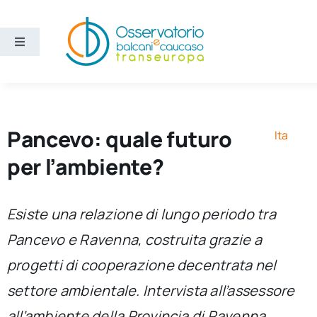
Salta
al
contenuto
Toggle
Navigation
Aree
Temi
Pancevo: quale futuro
Ita
per l’ambiente?
Ricerca e divulgazione
Esiste una relazione di lungo periodo tra
Sezioni
Pancevo e Ravenna, costruita grazie a
progetti di cooperazione decentrata nel
Chi siamo
settore ambientale. Intervista all’assessore
Cerca
all’ambiente della Provincia di Ravenna,