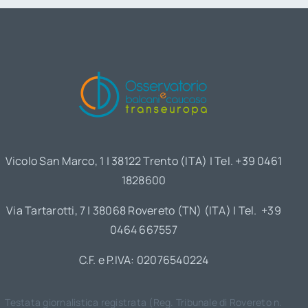
Vicolo San Marco, 1 | 38122 Trento (ITA) | Tel. +39 0461
1828600
Via Tartarotti, 7 | 38068 Rovereto (TN) (ITA) | Tel. +39
0464 667557
C.F. e P.IVA: 02076540224
Testata giornalistica registrata (Reg. Tribunale di Rovereto n.