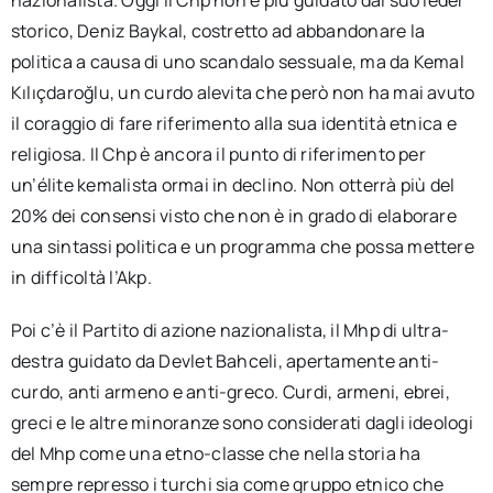
nazionalista. Oggi il Chp non è più guidato dal suo leder
storico, Deniz Baykal, costretto ad abbandonare la
politica a causa di uno scandalo sessuale, ma da Kemal
Kılıçdaroğlu, un curdo alevita che però non ha mai avuto
il coraggio di fare riferimento alla sua identità etnica e
religiosa. Il Chp è ancora il punto di riferimento per
un’élite kemalista ormai in declino. Non otterrà più del
20% dei consensi visto che non è in grado di elaborare
una sintassi politica e un programma che possa mettere
in difficoltà l’Akp.
Poi c’è il Partito di azione nazionalista, il Mhp di ultra-
destra guidato da Devlet Bahceli, apertamente anti-
curdo, anti armeno e anti-greco. Curdi, armeni, ebrei,
greci e le altre minoranze sono considerati dagli ideologi
del Mhp come una etno-classe che nella storia ha
sempre represso i turchi sia come gruppo etnico che