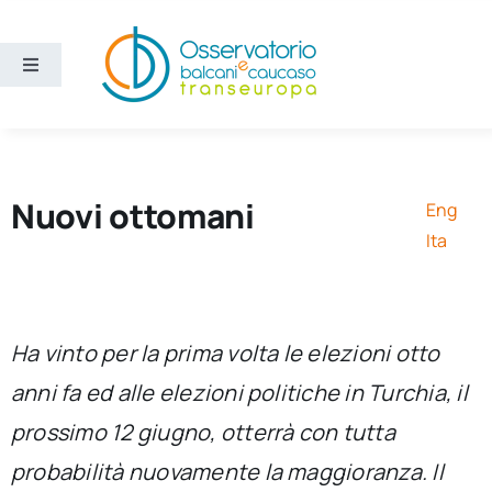
Salta
al
contenuto
Toggle
Navigation
Aree
Temi
Nuovi ottomani
Eng
Ita
Ricerca e divulgazione
Sezioni
Ha vinto per la prima volta le elezioni otto
anni fa ed alle elezioni politiche in Turchia, il
Chi siamo
prossimo 12 giugno, otterrà con tutta
probabilità nuovamente la maggioranza. Il
Cerca