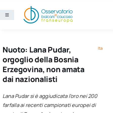
Salta
al
contenuto
Toggle
Navigation
Aree
Temi
Nuoto: Lana Pudar,
Ita
orgoglio della Bosnia
Ricerca e divulgazione
Erzegovina, non amata
dai nazionalisti
Sezioni
Chi siamo
Lana Pudar si è aggiudicata l’oro nei 200
farfalla ai recenti campionati europei di
Cerca