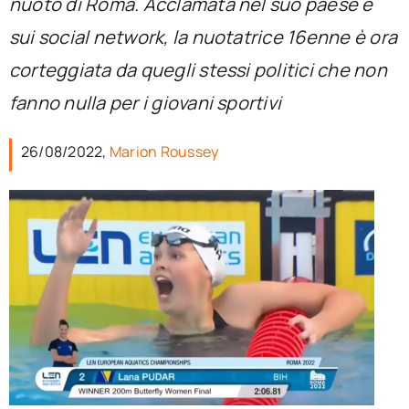
nuoto di Roma. Acclamata nel suo paese e
per:
sui social network, la nuotatrice 16enne è ora
Newsletter
corteggiata da quegli stessi politici che non
fanno nulla per i giovani sportivi
Ita
26/08/2022,
Marion Roussey