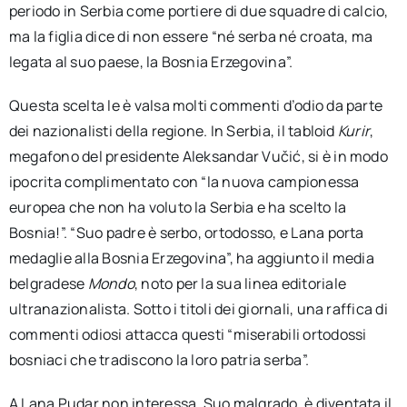
periodo in Serbia come portiere di due squadre di calcio,
ma la figlia dice di non essere “né serba né croata, ma
legata al suo paese, la Bosnia Erzegovina”.
Questa scelta le è valsa molti commenti d’odio da parte
dei nazionalisti della regione. In Serbia, il tabloid
Kurir
,
megafono del presidente Aleksandar Vučić, si è in modo
ipocrita complimentato con “la nuova campionessa
europea che non ha voluto la Serbia e ha scelto la
Bosnia!”. “Suo padre è serbo, ortodosso, e Lana porta
medaglie alla Bosnia Erzegovina”, ha aggiunto il media
belgradese
Mondo
, noto per la sua linea editoriale
ultranazionalista. Sotto i titoli dei giornali, una raffica di
commenti odiosi attacca questi “miserabili ortodossi
bosniaci che tradiscono la loro patria serba”.
A Lana Pudar non interessa. Suo malgrado, è diventata il