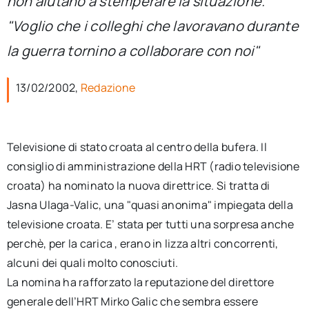
non aiutano a stemperare la situazione.
per:
"Voglio che i colleghi che lavoravano durante
Newsletter
la guerra tornino a collaborare con noi"
13/02/2002,
Redazione
Ita
Televisione di stato croata al centro della bufera. Il
consiglio di amministrazione della HRT (radio televisione
croata) ha nominato la nuova direttrice. Si tratta di
Jasna Ulaga-Valic, una "quasi anonima" impiegata della
televisione croata. E’ stata per tutti una sorpresa anche
perchè, per la carica , erano in lizza altri concorrenti,
alcuni dei quali molto conosciuti.
La nomina ha rafforzato la reputazione del direttore
generale dell’HRT Mirko Galic che sembra essere