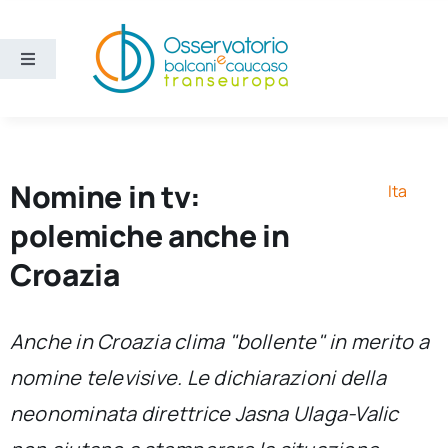
Salta
al
contenuto
Toggle
Navigation
Aree
Temi
Nomine in tv:
Ita
polemiche anche in
Ricerca e divulgazione
Croazia
Sezioni
Anche in Croazia clima "bollente" in merito a
nomine televisive. Le dichiarazioni della
Chi siamo
neonominata direttrice Jasna Ulaga-Valic
Cerca