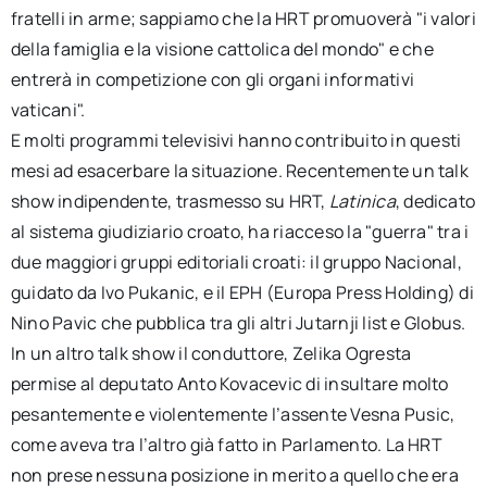
fratelli in arme; sappiamo che la HRT promuoverà "i valori
della famiglia e la visione cattolica del mondo" e che
entrerà in competizione con gli organi informativi
vaticani".
E molti programmi televisivi hanno contribuito in questi
mesi ad esacerbare la situazione. Recentemente un talk
show indipendente, trasmesso su HRT,
Latinica
, dedicato
al sistema giudiziario croato, ha riacceso la "guerra" tra i
due maggiori gruppi editoriali croati: il gruppo Nacional,
guidato da Ivo Pukanic, e il EPH (Europa Press Holding) di
Nino Pavic che pubblica tra gli altri Jutarnji list e Globus.
In un altro talk show il conduttore, Zelika Ogresta
permise al deputato Anto Kovacevic di insultare molto
pesantemente e violentemente l’assente Vesna Pusic,
come aveva tra l’altro già fatto in Parlamento. La HRT
non prese nessuna posizione in merito a quello che era